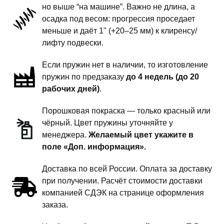
-
но выше “на машине”. Важно не длина, а
пружины
осадка под весом: прогрессия проседает
передней
меньше и даёт 1" (+20–25 мм) к клиренсу/
подвески
лифту подвески.
-
Если пружин нет в наличии, то изготовление
1
пружин по предзаказу
до 4 недель (до 20
дюйм
рабочих дней)
.
комфорт
Порошковая покраска — только красный или
чёрный. Цвет пружины уточняйте у
менеджера.
Желаемый цвет укажите в
поле «Доп. информация».
Доставка по всей России. Оплата за доставку
при получении. Расчёт стоимости доставки
компанией СДЭК на странице оформления
заказа.