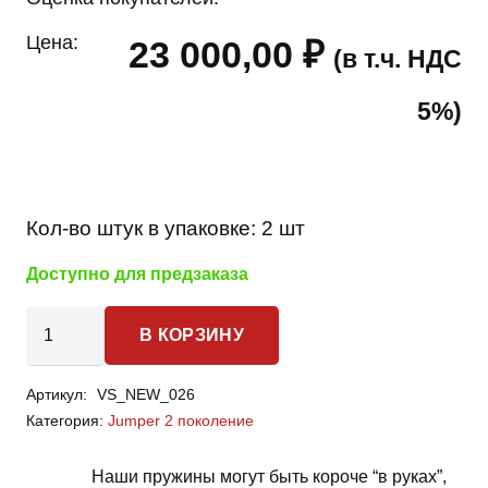
Цена:
23 000,00
₽
(в т.ч. НДС
5%)
Кол-во штук в упаковке:
2 шт
Доступно для предзаказа
Количество
В КОРЗИНУ
товара
Citroen
Артикул:
VS_NEW_026
Jumper
Категория:
Jumper 2 поколение
2
поколение
Наши пружины могут быть короче “в руках”,