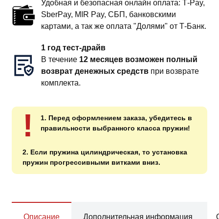
Удобная и безопасная онлайн оплата: T‑Pay,
SberPay, MIR Pay, СБП, банковскими
картами, а так же оплата "Долями" от Т-Банк.
1 год тест-драйв
В течение
12 месяцев возможен полный
возврат денежных средств
при возврате
комплекта.
!
1. Перед оформлением заказа, убедитесь в
правильности выбранного класса пружин!
2. Если пружина цилиндрическая, то установка
пружин прогрессивными витками вниз.
Описание
Дополнительная информация