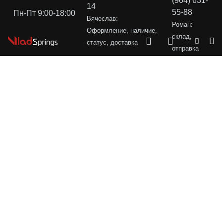
(904) 631-
14
55-88
Пн-Пт 9:00-18:00
Вячеслав:
Роман:
Оформление, наличие,
склад,
статус, доставка
отправка