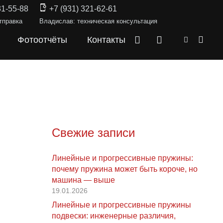
31-55-88
+7 (931) 321-62-61
тправка
Владислав: техническая консультация
Фотоотчёты
Контакты
Свежие записи
Линейные и прогрессивные пружины:
почему пружина может быть короче, но
машина — выше
19.01.2026
Линейные и прогрессивные пружины
подвески: инженерные различия,