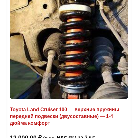
Toyota Land Cruiser 100 — верхние пружины
передней подвески (двусоставные) — 1-4
дюйма комфорт
12 000,00
₽
за
2 шт
(в т.ч. НДС 5%)