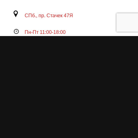
СПб., пр. Стачек 47Я
Пн-Пт 11:00-18:00
Продукция
О пружинах
Замена по гарантии
Гарантийные обязательства
Заказ на изготовление пружин
Рекламация
Блог / Статьи