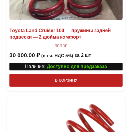
Toyota Land Cruiser 100 — пружины задней
подвески — 2 дюйма комфорт
Оценка
5
из 5
30 000,00
₽
за
2 шт
(в т.ч. НДС 5%)
Наличие:
Доступно для предзаказа
В КОРЗИНУ