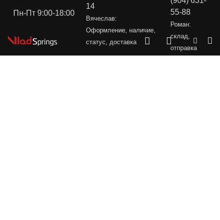
(904) 631-
14
55-88
Пн-Пт 9:00-18:00
Вячеслав:
Роман:
Оформление, наличие,
склад,
статус, доставка
отправка