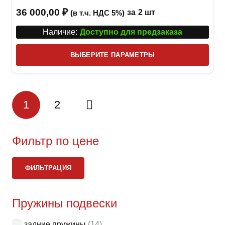
36 000,00
₽
за
2 шт
(в т.ч. НДС 5%)
Наличие:
Доступно для предзаказа
Этот
ВЫБЕРИТЕ ПАРАМЕТРЫ
това
имее
неск
1
2
вари
Опци
можн
Фильтр по цене
выбр
на
Ми
Ма
стра
ФИЛЬТРАЦИЯ
це
це
товар
Пружины подвески
задние пружины
(14)