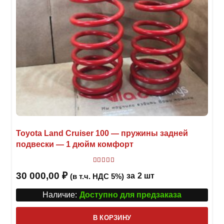
Toyota Land Cruiser 100 — пружины задней
подвески — 1 дюйм комфорт
Оценка
5.00
из 5
30 000,00
₽
за
2 шт
(в т.ч. НДС 5%)
Наличие:
Доступно для предзаказа
В КОРЗИНУ