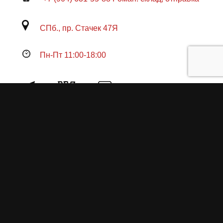
СПб., пр. Стачек 47Я
Пн-Пт 11:00-18:00
Продукция
О пружинах
Замена по гарантии
Гарантийные обязательства
Заказ на изготовление пружин
Рекламация
Блог / Статьи