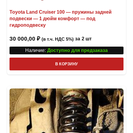
Toyota Land Cruiser 100 — пружины задней
подвески — 1 дюйм комфорт — под
гидроподвеску
30 000,00
₽
за
2 шт
(в т.ч. НДС 5%)
Наличие:
Доступно для предзаказа
В КОРЗИНУ