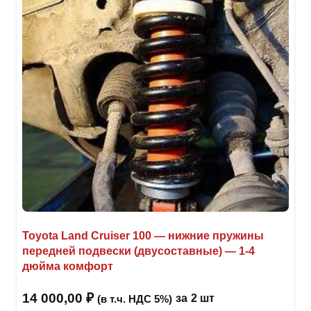
Toyota Land Cruiser 100 — нижние пружины
передней подвески (двусоставные) — 1-4
дюйма комфорт
14 000,00
₽
за
2 шт
(в т.ч. НДС 5%)