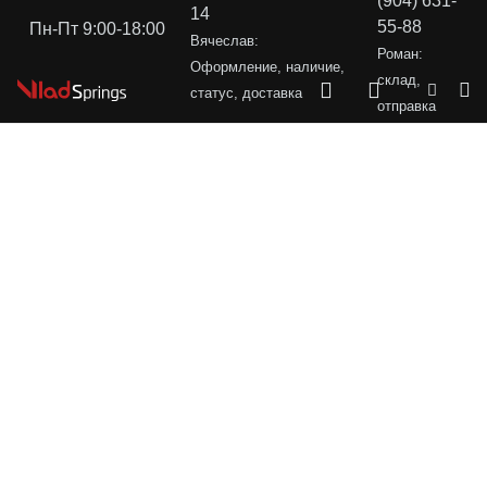
(904) 631-
14
55-88
Пн-Пт 9:00-18:00
Вячеслав:
Роман:
Оформление, наличие,
склад,
статус, доставка
отправка