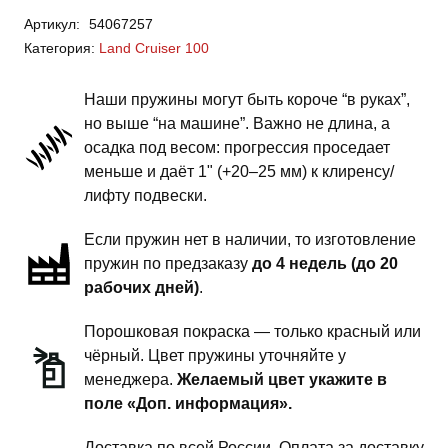
Toyota
Артикул:
54067257
Land
Категория:
Land Cruiser 100
Cruiser
100
Наши пружины могут быть короче “в руках”,
-
но выше “на машине”. Важно не длина, а
пружины
осадка под весом: прогрессия проседает
задней
меньше и даёт 1" (+20–25 мм) к клиренсу/
подвески
лифту подвески.
-
Если пружин нет в наличии, то изготовление
2
пружин по предзаказу
до 4 недель (до 20
дюйма
рабочих дней)
.
силовой
обвес
Порошковая покраска — только красный или
чёрный. Цвет пружины уточняйте у
менеджера.
Желаемый цвет укажите в
поле «Доп. информация».
Доставка по всей России. Оплата за доставку