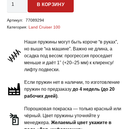
В КОРЗИНУ
товара
Toyota
Артикул:
77089294
Land
Категория:
Land Cruiser 100
Cruiser
100
Наши пружины могут быть короче “в руках”,
-
но выше “на машине”. Важно не длина, а
пружины
осадка под весом: прогрессия проседает
задней
меньше и даёт 1" (+20–25 мм) к клиренсу/
подвески
лифту подвески.
-
Если пружин нет в наличии, то изготовление
2
пружин по предзаказу
до 4 недель (до 20
дюйма
рабочих дней)
.
комфорт
Порошковая покраска — только красный или
чёрный. Цвет пружины уточняйте у
менеджера.
Желаемый цвет укажите в