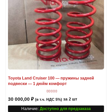
Toyota Land Cruiser 100 — пружины задней
подвески — 1 дюйм комфорт
Оценка
5.00
из 5
30 000,00
₽
за
2 шт
(в т.ч. НДС 5%)
Наличие:
Доступно для предзаказа