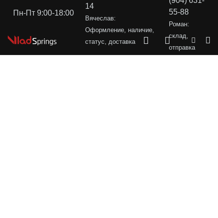
(904) 631-
14
55-88
Пн-Пт 9:00-18:00
Вячеслав:
Роман:
Оформление, наличие,
склад,
статус, доставка
отправка