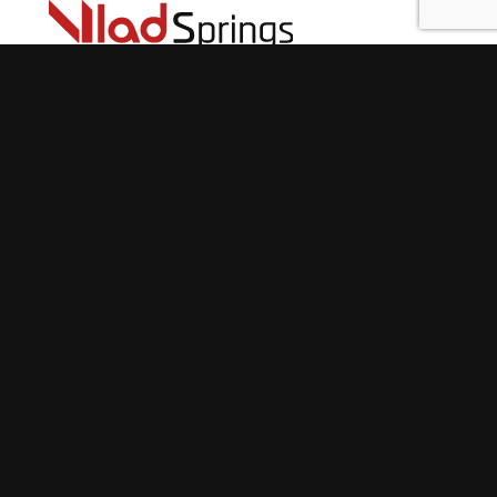
info@vlad-springs.ru
+7 (931) 326-58-14 Вячеслав:
оформление, наличие, статус, доставка
+7 (931) 321-62-61 Владислав:
консультация
+7 (904) 637-06-60 Павел: техническая
консультация по заказу
+7 (904) 631-55-88 Роман: склад, отправка
СПб., пр. Стачек 47Я