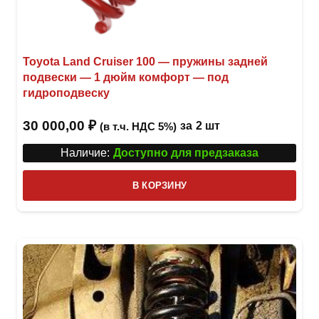
Toyota Land Cruiser 100 — пружины задней
подвески — 1 дюйм комфорт — под
гидроподвеску
30 000,00
₽
за
2 шт
(в т.ч. НДС 5%)
Наличие:
Доступно для предзаказа
В КОРЗИНУ