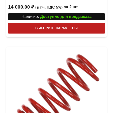
14 000,00
₽
за
2 шт
(в т.ч. НДС 5%)
Наличие:
Доступно для предзаказа
Этот
ВЫБЕРИТЕ ПАРАМЕТРЫ
това
имее
неск
вари
Опци
можн
выбр
на
стра
товар