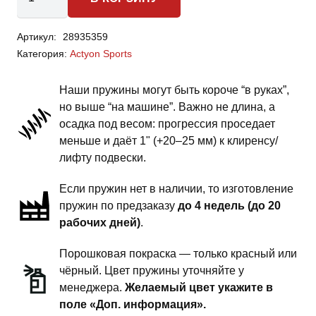
товара
SsangYong
Артикул:
28935359
Actyon
Категория:
Actyon Sports
Sports
-
Наши пружины могут быть короче “в руках”,
пружины
но выше “на машине”. Важно не длина, а
задней
осадка под весом: прогрессия проседает
подвески
меньше и даёт 1" (+20–25 мм) к клиренсу/
-
лифту подвески.
1.5
Если пружин нет в наличии, то изготовление
дюйма
пружин по предзаказу
до 4 недель (до 20
силовой
рабочих дней)
.
обвес
Порошковая покраска — только красный или
чёрный. Цвет пружины уточняйте у
менеджера.
Желаемый цвет укажите в
поле «Доп. информация».