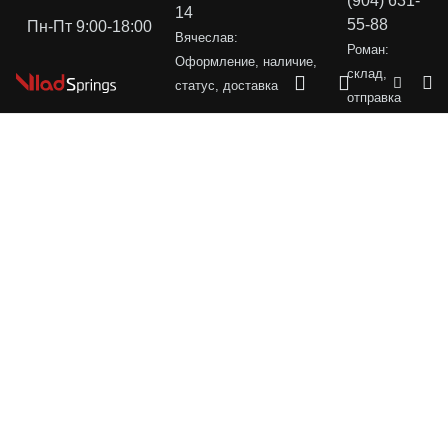
(904) 631-
14
55-88
Пн-Пт 9:00-18:00
Вячеслав:
Роман:
Оформление, наличие,
склад,
статус, доставка
отправка