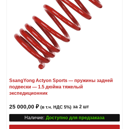
стра
товар
SsangYong Actyon Sports — пружины задней
подвески — 1.5 дюйма тяжелый
экспедиционник
25 000,00
₽
за
2 шт
(в т.ч. НДС 5%)
Наличие:
Доступно для предзаказа
Этот