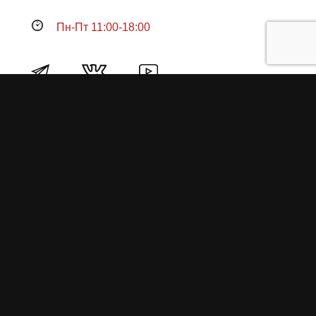
Пн-Пт 11:00-18:00
Продукция
О пружинах
Замена по гарантии
Гарантийные обязательства
Заказ на изготовление пружин
Рекламация
Блог / Статьи
Фотоотчёты
Видео