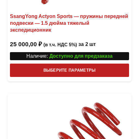
SsangYong Actyon Sports — пружины передней
подвески — 1.5 дюйма тяжелый
экспедиционник
25 000,00
₽
за
2 шт
(в т.ч. НДС 5%)
Наличие:
Доступно для предзаказа
Этот
ВЫБЕРИТЕ ПАРАМЕТРЫ
това
имее
неск
вари
Опци
можн
выбр
на