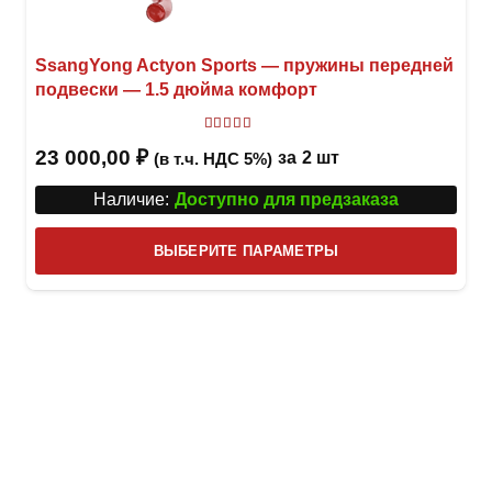
SsangYong Actyon Sports — пружины передней
подвески — 1.5 дюйма комфорт
Оценка
5
из 5
23 000,00
₽
за
2 шт
(в т.ч. НДС 5%)
Наличие:
Доступно для предзаказа
Этот
ВЫБЕРИТЕ ПАРАМЕТРЫ
това
имее
неск
вари
Опци
можн
выбр
на