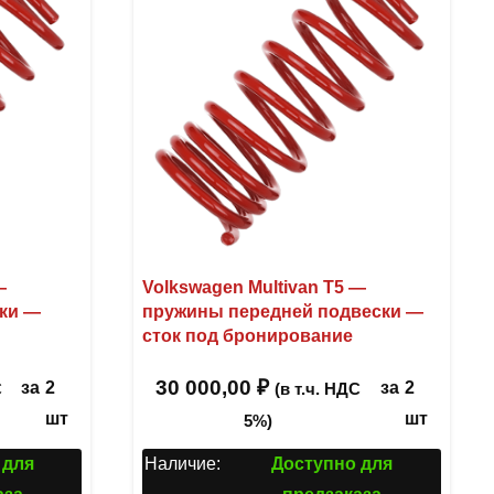
—
Volkswagen Multivan T5 —
ки —
пружины передней подвески —
сток под бронирование
30 000,00
₽
за
2
за
2
С
(в т.ч. НДС
шт
шт
5%)
 для
Наличие:
Доступно для