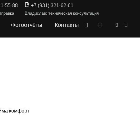
31-55-88
+7 (931) 321-62-61
тправка
Владислав: техническая консультация
Фотоотчёты
Контакты
юйма комфорт
СКИ —