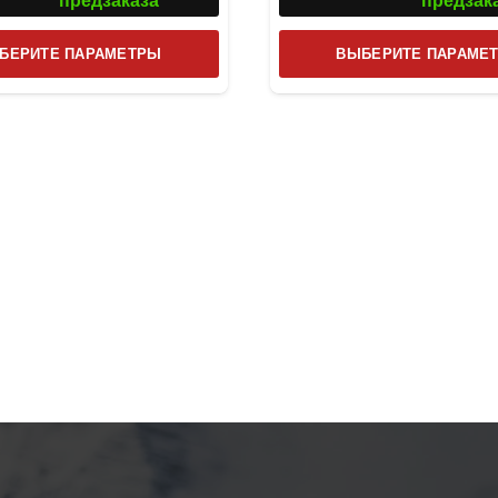
предзаказа
предзак
Этот
БЕРИТЕ ПАРАМЕТРЫ
ВЫБЕРИТЕ ПАРАМЕ
товар
имеет
несколько
вариаций.
Опции
можно
выбрать
на
странице
товара.