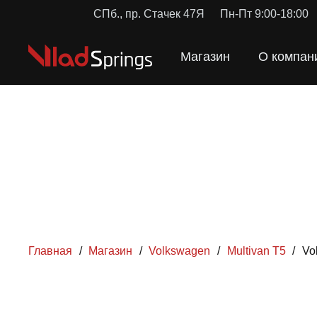
СПб., пр. Стачек 47Я
Пн-Пт 9:00-18:00
Магазин
О компан
Главная
/
Магазин
/
Volkswagen
/
Multivan T5
/
Vo
ПРУЖ