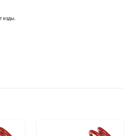
т езды.