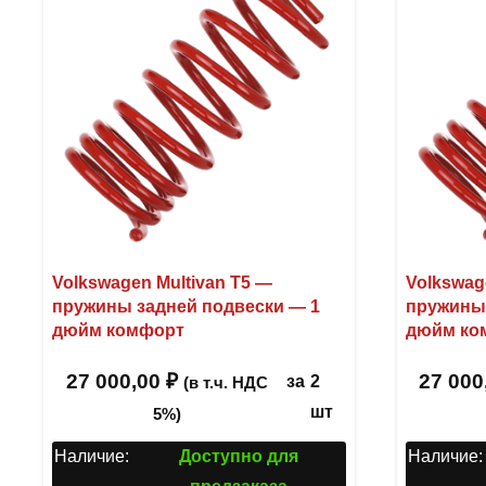
Volkswagen Multivan T5 —
Volkswag
пружины задней подвески — 1
пружины 
дюйм комфорт
дюйм ко
27 000,00
₽
27 000
за
2
(в т.ч. НДС
шт
5%)
Наличие:
Доступно для
Наличие: