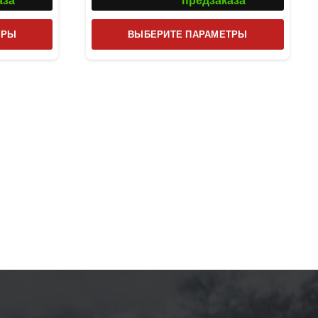
аза
предзаказа
Этот
Этот
ТРЫ
ВЫБЕРИТЕ ПАРАМЕТРЫ
товар
товар
имеет
имеет
несколько
несколь
вариаций.
вариаци
Опции
Опции
можно
можно
выбрать
выбрат
на
на
странице
страниц
товара.
товара.