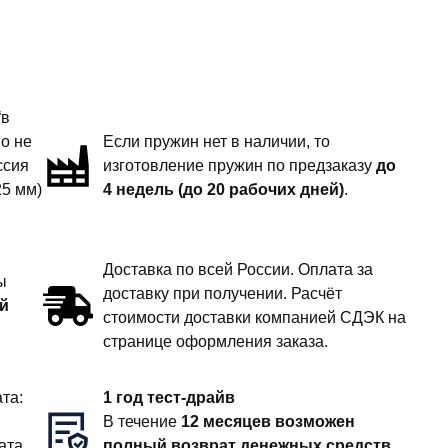
“в
но не
Если пружин нет в наличии, то
ссия
изготовление пружин по предзаказу
до
25 мм)
4 недель (до 20 рабочих дней)
.
Доставка по всей России. Оплата за
ы
доставку при получении. Расчёт
й
стоимости доставки компанией СДЭК на
странице оформления заказа.
та:
1 год тест-драйв
В течение
12 месяцев возможен
ата
полный возврат денежных средств