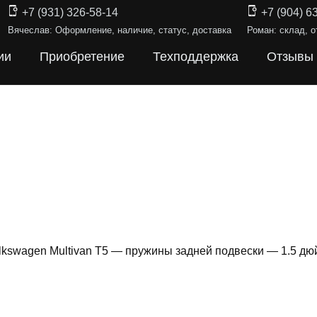
+7 (931) 326-58-14
+7 (904) 6
Вячеслав: Оформление, наличие, статус, доставка
Роман: склад, о
ии
Приобретение
Техподдержка
Отзывы
lkswagen Multivan T5 — пружины задней подвески — 1.5 д
ИНЫ ПОДВЕ