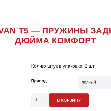
MULTIVAN T
VAN T5 — ПРУЖИНЫ ЗАДН
ДЮЙМА КОМФОРТ
Кол-во штук в упаковке:
2 шт
Привод
Количество
В КОРЗИНУ
товара
Volkswagen