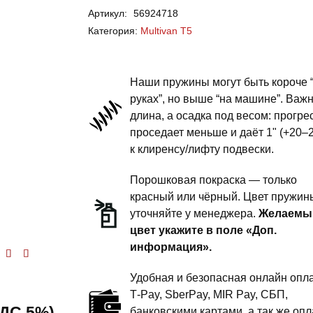
Артикул:
56924718
Multivan
Категория:
Multivan T5
T5
-
пружины
Наши пружины могут быть короче 
задней
руках”, но выше “на машине”. Важ
длина, а осадка под весом: прогре
подвески
проседает меньше и даёт 1" (+20–
-
к клиренсу/лифту подвески.
1.5
дюйма
Порошковая покраска — только
комфорт
красный или чёрный. Цвет пружин
уточняйте у менеджера.
Желаемы
цвет укажите в поле «Доп.
информация».
енка
5.00
из 5
Удобная и безопасная онлайн опла
T‑Pay, SberPay, MIR Pay, СБП,
 НДС 5%)
банковскими картами, а так же опл