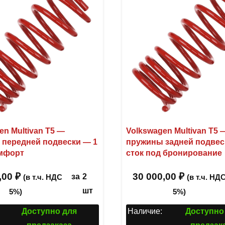
en Multivan T5 —
Volkswagen Multivan T5 
передней подвески — 1
пружины задней подвес
мфорт
сток под бронирование
,00
₽
30 000,00
₽
за
2
(в т.ч. НДС
(в т.ч. НД
шт
5%)
5%)
Доступно для
Наличие:
Доступно