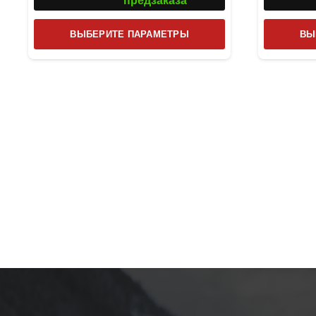
предзаказа
Этот
ВЫБЕРИТЕ ПАРАМЕТРЫ
ВЫ
товар
имеет
несколько
вариаций.
Опции
можно
выбрать
на
странице
товара.