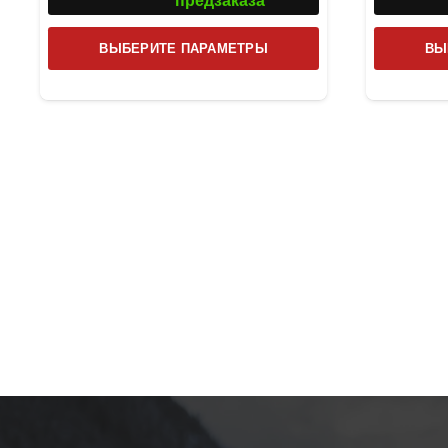
предзаказа
Этот
ВЫБЕРИТЕ ПАРАМЕТРЫ
ВЫ
товар
имеет
несколько
вариаций.
Опции
можно
выбрать
на
странице
товара.