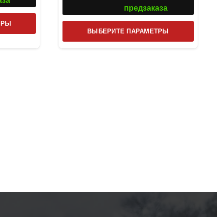
аза
предзаказа
Этот
ТРЫ
Этот
ВЫБЕРИТЕ ПАРАМЕТРЫ
товар
товар
имеет
имеет
несколько
несколь
вариаций.
вариаци
Опции
Опции
можно
можно
выбрать
выбрат
на
на
странице
страниц
товара.
товара.