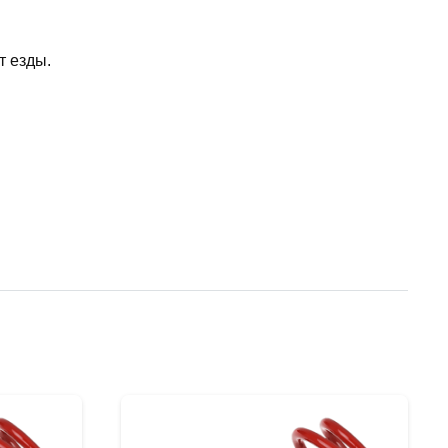
т езды.