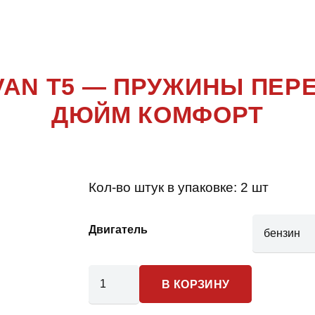
MULTIVAN T
AN T5 — ПРУЖИНЫ ПЕР
ДЮЙМ КОМФОРТ
Кол-во штук в упаковке:
2 шт
Двигатель
Количество
В КОРЗИНУ
товара
Volkswagen