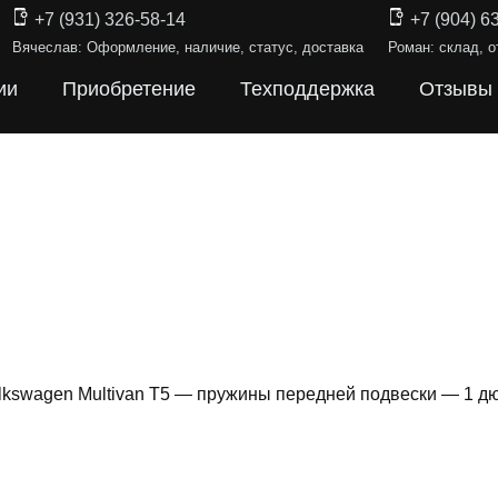
+7 (931) 326-58-14
+7 (904) 6
Вячеслав: Оформление, наличие, статус, доставка
Роман: склад, о
ии
Приобретение
Техподдержка
Отзывы
lkswagen Multivan T5 — пружины передней подвески — 1 д
ИНЫ ПОДВЕ