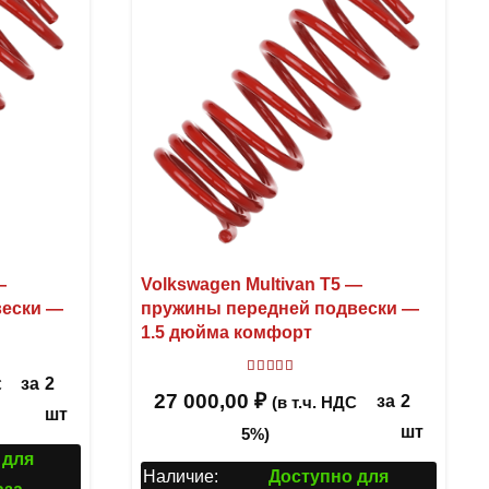
—
Volkswagen Multivan T5 —
вески —
пружины передней подвески —
1.5 дюйма комфорт
Оценка
5
из 5
за
2
С
27 000,00
₽
за
2
(в т.ч. НДС
шт
шт
5%)
 для
Наличие:
Доступно для