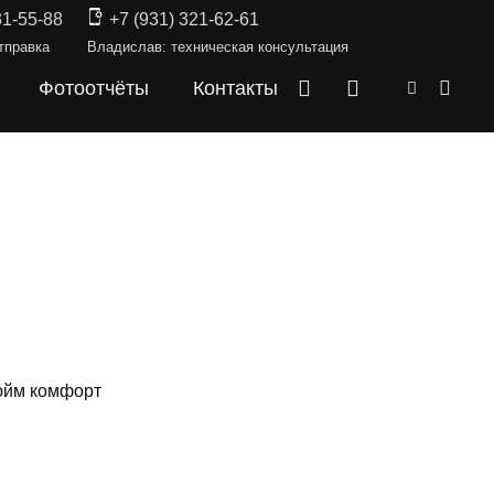
31-55-88
+7 (931) 321-62-61
тправка
Владислав: техническая консультация
Фотоотчёты
Контакты
юйм комфорт
СКИ —