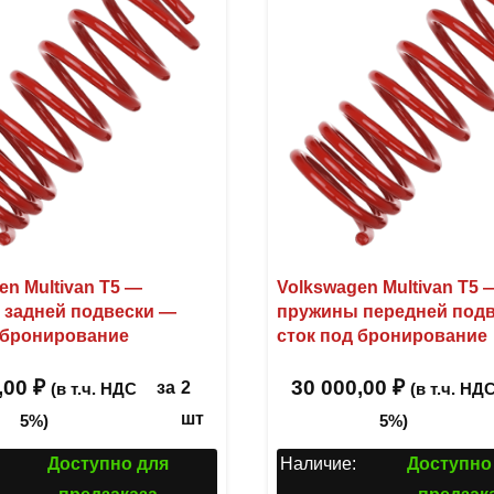
en Multivan T5 —
Volkswagen Multivan T5 
 задней подвески —
пружины передней под
 бронирование
сток под бронирование
,00
₽
30 000,00
₽
за
2
(в т.ч. НДС
(в т.ч. НД
шт
5%)
5%)
Доступно для
Наличие:
Доступно