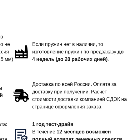
“в
но не
Если пружин нет в наличии, то
ссия
изготовление пружин по предзаказу
до
25 мм)
4 недель (до 20 рабочих дней)
.
Доставка по всей России. Оплата за
ы
доставку при получении. Расчёт
й
стоимости доставки компанией СДЭК на
странице оформления заказа.
та:
1 год тест-драйв
В течение
12 месяцев возможен
ата
полный возврат денежных средств