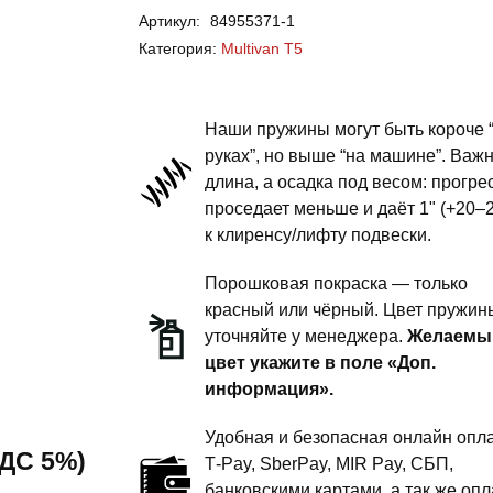
Артикул:
84955371-1
Multivan
Категория:
Multivan T5
T5
-
пружины
Наши пружины могут быть короче 
передней
руках”, но выше “на машине”. Важ
длина, а осадка под весом: прогре
подвески
проседает меньше и даёт 1" (+20–
-
к клиренсу/лифту подвески.
1
дюйм
Порошковая покраска — только
комфорт
красный или чёрный. Цвет пружин
уточняйте у менеджера.
Желаемы
цвет укажите в поле «Доп.
информация».
Удобная и безопасная онлайн опла
 НДС 5%)
T‑Pay, SberPay, MIR Pay, СБП,
банковскими картами, а так же опл