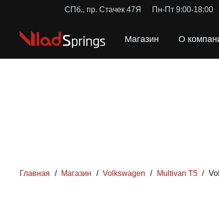
СПб., пр. Стачек 47Я
Пн-Пт 9:00-18:00
Магазин
О компан
Главная
/
Магазин
/
Volkswagen
/
Multivan T5
/
Vo
ПРУЖ