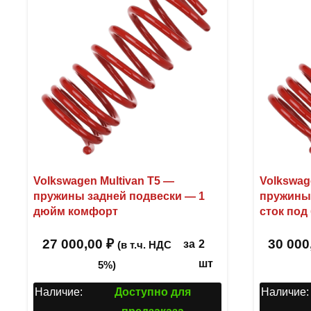
Volkswagen Multivan T5 —
Volkswag
пружины задней подвески — 1
пружины
дюйм комфорт
сток под
27 000,00
₽
30 000
за
2
(в т.ч. НДС
шт
5%)
Наличие:
Доступно для
Наличие: