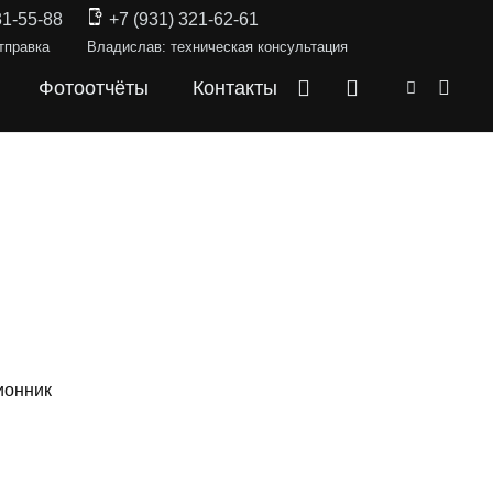
31-55-88
+7 (931) 321-62-61
тправка
Владислав: техническая консультация
Фотоотчёты
Контакты
ионник
СКИ —