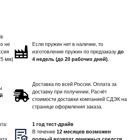
“в
но не
Если пружин нет в наличии, то
ссия
изготовление пружин по предзаказу
до
25 мм)
4 недель (до 20 рабочих дней)
.
Доставка по всей России. Оплата за
ы
доставку при получении. Расчёт
й
стоимости доставки компанией СДЭК на
странице оформления заказа.
та:
1 год тест-драйв
В течение
12 месяцев возможен
ата
полный возврат денежных средств