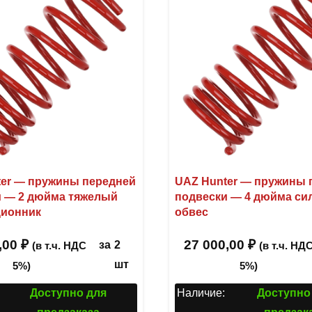
er — пружины передней
UAZ Hunter — пружины 
и — 2 дюйма тяжелый
подвески — 4 дюйма си
ционник
обвес
,00
₽
27 000,00
₽
за
2
(в т.ч. НДС
(в т.ч. НД
шт
5%)
5%)
Доступно для
Наличие:
Доступно