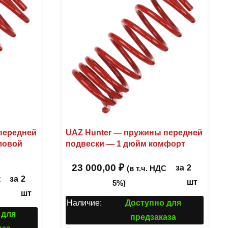
передней
UAZ Hunter — пружины передней
ловой
подвески — 1 дюйм комфорт
23 000,00
₽
за
2
(в т.ч. НДС
за
2
С
шт
5%)
шт
Наличие:
Доступно для
 для
предзаказа