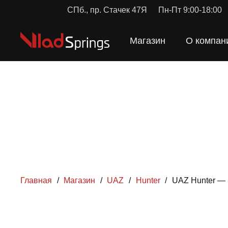
СПб., пр. Стачек 47Я
Пн-Пт 9:00-18:00
Магазин
О компан
Главная
/
Магазин
/
UAZ
/
Hunter
/
UAZ Hunter —
ПРУЖ