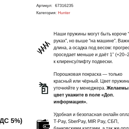
Артикул:
67316235
Hunter
Категория:
Hunter
-
пружины
передней
Наши пружины могут быть короче 
подвески
руках”, но выше “на машине”. Важ
длина, а осадка под весом: прогре
-
проседает меньше и даёт 1" (+20–
4
к клиренсу/лифту подвески.
дюйма
тяжелый
Порошковая покраска — только
экспедиционник
красный или чёрный. Цвет пружин
уточняйте у менеджера.
Желаемы
цвет укажите в поле «Доп.
информация».
Удобная и безопасная онлайн опла
 НДС 5%)
T‑Pay, SberPay, MIR Pay, СБП,
банковскими картами, а так же опл