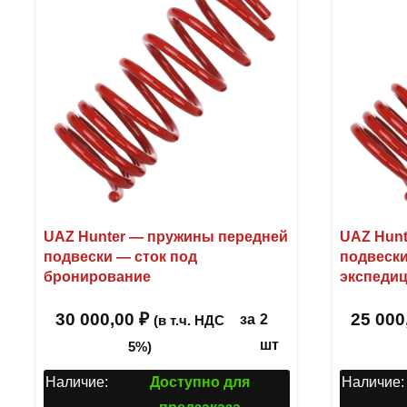
UAZ Hunter — пружины передней
UAZ Hunt
подвески — сток под
подвеск
бронирование
экспеди
30 000,00
₽
25 000
за
2
(в т.ч. НДС
шт
5%)
Наличие:
Доступно для
Наличие: