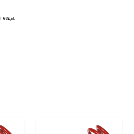
т езды.