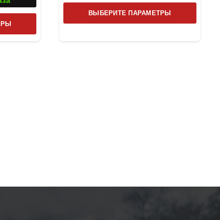
аза
Этот
ВЫБЕРИТЕ ПАРАМЕТРЫ
Этот
товар
ТРЫ
товар
имеет
имеет
несколь
несколько
вариаци
вариаций.
Опции
Опции
можно
можно
выбрат
выбрать
на
на
страниц
странице
товара.
товара.