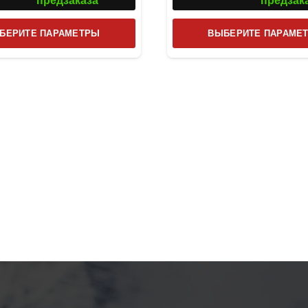
предзаказа
предзак
Этот
БЕРИТЕ ПАРАМЕТРЫ
ВЫБЕРИТЕ ПАРАМЕ
товар
имеет
несколько
вариаций.
Опции
можно
выбрать
на
странице
товара.