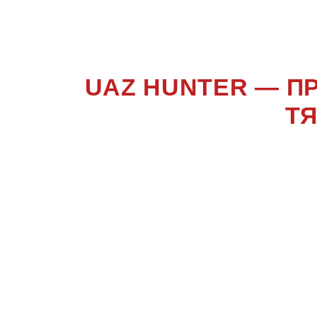
UAZ HUNTER — П
Т