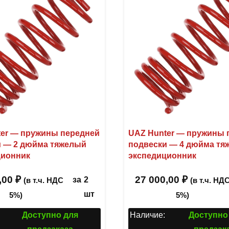
er — пружины передней
UAZ Hunter — пружины 
и — 2 дюйма тяжелый
подвески — 4 дюйма тя
ционник
экспедиционник
,00
₽
27 000,00
₽
за
2
(в т.ч. НДС
(в т.ч. НД
шт
5%)
5%)
Доступно для
Наличие:
Доступно