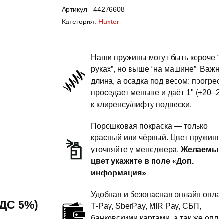
Артикул:
44276608
Hunter
Категория:
Hunter
-
пружины
передней
Наши пружины могут быть короче 
подвески
руках”, но выше “на машине”. Важ
длина, а осадка под весом: прогре
-
проседает меньше и даёт 1" (+20–
1
к клиренсу/лифту подвески.
дюйм
комфорт
Порошковая покраска — только
красный или чёрный. Цвет пружин
уточняйте у менеджера.
Желаемы
цвет укажите в поле «Доп.
информация».
Удобная и безопасная онлайн опла
 НДС 5%)
T‑Pay, SberPay, MIR Pay, СБП,
банковскими картами, а так же опл