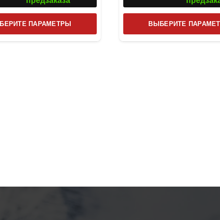
предзаказа
предзак
Этот
БЕРИТЕ ПАРАМЕТРЫ
ВЫБЕРИТЕ ПАРАМЕ
товар
имеет
несколько
вариаций.
Опции
можно
выбрать
на
странице
товара.