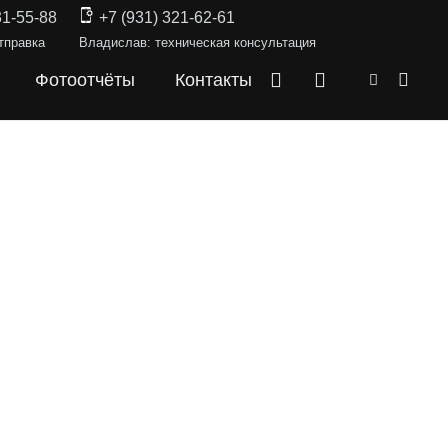
31-55-88
+7 (931) 321-62-61
тправка
Владислав: техническая консультация
Фотоотчёты
Контакты
СКИ —