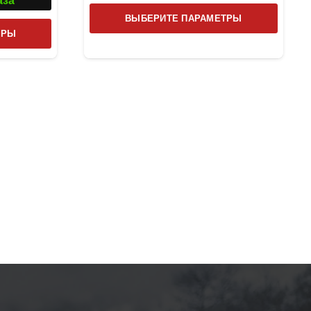
аза
Этот
ВЫБЕРИТЕ ПАРАМЕТРЫ
Этот
товар
ТРЫ
товар
имеет
имеет
несколь
несколько
вариаци
вариаций.
Опции
Опции
можно
можно
выбрат
выбрать
на
на
страниц
странице
товара.
товара.