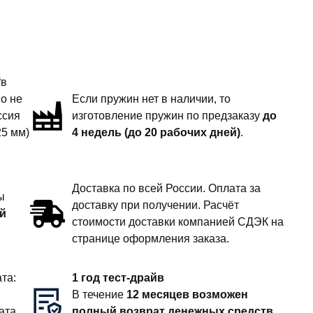
“в
но не
Если пружин нет в наличии, то
ссия
изготовление пружин по предзаказу
до
25 мм)
4 недель (до 20 рабочих дней)
.
Доставка по всей России. Оплата за
ы
доставку при получении. Расчёт
й
стоимости доставки компанией СДЭК на
странице оформления заказа.
та:
1 год тест-драйв
В течение
12 месяцев возможен
ата
полный возврат денежных средств