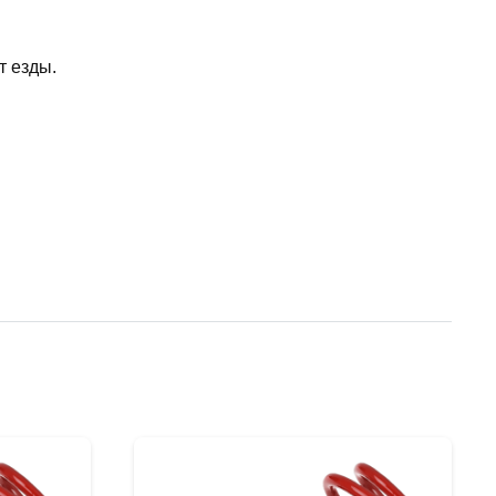
т езды.