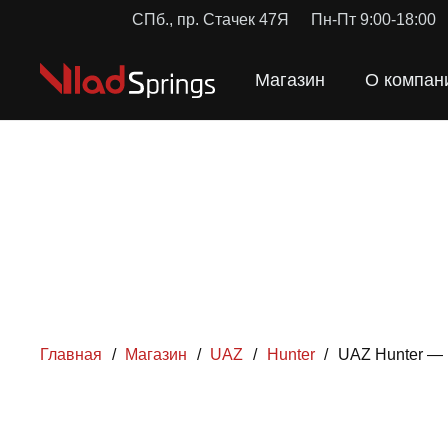
СПб., пр. Стачек 47Я
Пн-Пт 9:00-18:00
Магазин
О компан
Главная
/
Магазин
/
UAZ
/
Hunter
/
UAZ Hunter —
ПРУЖ