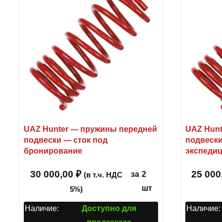
UAZ Hunter — пружины передней
UAZ Hunt
подвески — сток под
подвеск
бронирование
экспеди
30 000,00
₽
25 000
за
2
(в т.ч. НДС
шт
5%)
Наличие:
Доступно для
Наличие: