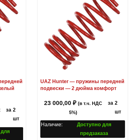
передней
UAZ Hunter — пружины передней
желый
подвески — 2 дюйма комфорт
23 000,00
₽
за
2
(в т.ч. НДС
за
2
С
шт
5%)
шт
Наличие:
Доступно для
 для
предзаказа