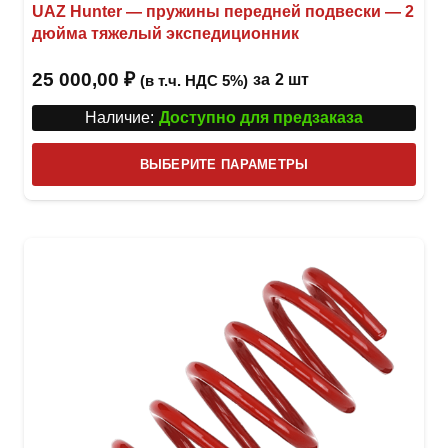
UAZ Hunter — пружины передней подвески — 2
дюйма тяжелый экспедиционник
25 000,00
₽
за
2 шт
(в т.ч. НДС 5%)
Наличие:
Доступно для предзаказа
Этот
ВЫБЕРИТЕ ПАРАМЕТРЫ
това
имее
неск
вари
Опци
можн
выбр
на
стра
товар