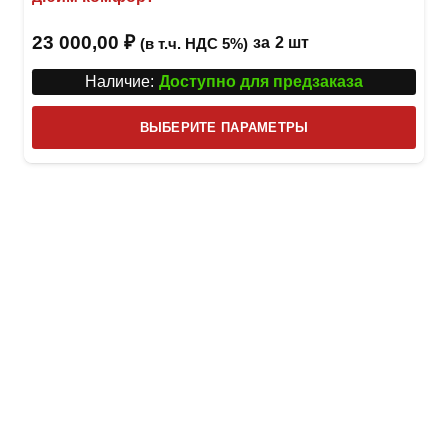
23 000,00
₽
за
2 шт
(в т.ч. НДС 5%)
Наличие:
Доступно для предзаказа
Этот
ВЫБЕРИТЕ ПАРАМЕТРЫ
това
имее
неск
вари
Опци
можн
выбр
на
стра
товар