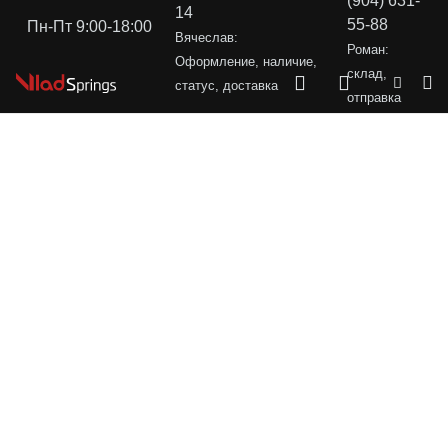
(904) 631-
14
55-88
Пн-Пт 9:00-18:00
Вячеслав:
Роман:
Оформление, наличие,
склад,
статус, доставка
отправка