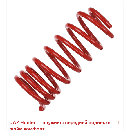
вари
Опци
можн
выбр
на
стра
товар
UAZ Hunter — пружины передней подвески — 1
дюйм комфорт