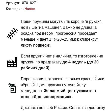
Артикул:
87018271
Hunter
Категория:
Hunter
-
пружины
Наши пружины могут быть короче “в руках”,
передней
но выше “на машине”. Важно не длина, а
подвески
осадка под весом: прогрессия проседает
-
меньше и даёт 1" (+20–25 мм) к клиренсу/
4
лифту подвески.
дюйма
Если пружин нет в наличии, то изготовление
силовой
пружин по предзаказу
до 4 недель (до 20
обвес
рабочих дней)
.
Порошковая покраска — только красный или
чёрный. Цвет пружины уточняйте у
менеджера.
Желаемый цвет укажите в
поле «Доп. информация».
Доставка по всей России. Оплата за доставку