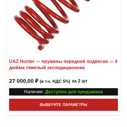
UAZ Hunter — пружины передней подвески — 4
дюйма тяжелый экспедиционник
27 000,00
₽
за
2 шт
(в т.ч. НДС 5%)
Наличие:
Доступно для предзаказа
Этот
ВЫБЕРИТЕ ПАРАМЕТРЫ
това
имее
неск