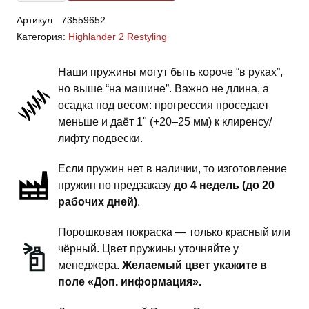
Toyota
Артикул:
73559652
Highlander
Категория:
Highlander 2 Restyling
2
Restyling
Наши пружины могут быть короче “в руках”,
-
но выше “на машине”. Важно не длина, а
пружины
осадка под весом: прогрессия проседает
задней
меньше и даёт 1" (+20–25 мм) к клиренсу/
подвески
лифту подвески.
-
Если пружин нет в наличии, то изготовление
1.5
пружин по предзаказу
до 4 недель (до 20
дюйма
рабочих дней)
.
комфорт
Порошковая покраска — только красный или
чёрный. Цвет пружины уточняйте у
менеджера.
Желаемый цвет укажите в
поле «Доп. информация».