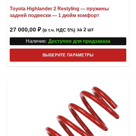
Toyota Highlander 2 Restyling — пружины
задней подвески — 1 дюйм комфорт
27 000,00
₽
за
2 шт
(в т.ч. НДС 5%)
Наличие:
Доступно для предзаказа
Этот
ВЫБЕРИТЕ ПАРАМЕТРЫ
това
имее
неск
вари
Опци
можн
выбр
на
стра
товар