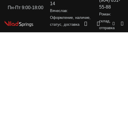
(904) 631-
14
55-88
Пн-Пт 9:00-18:00
Вячеслав:
Роман:
Оформление, наличие,
склад,
статус, доставка
отправка