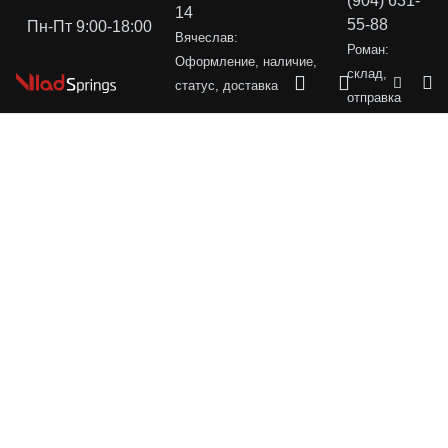
(904) 631-
14
55-88
Пн-Пт 9:00-18:00
Вячеслав:
Роман:
Оформление, наличие,
склад,
статус, доставка
отправка