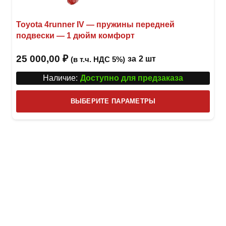
Toyota 4runner IV — пружины передней
подвески — 1 дюйм комфорт
25 000,00
₽
за
2 шт
(в т.ч. НДС 5%)
Наличие:
Доступно для предзаказа
Этот
ВЫБЕРИТЕ ПАРАМЕТРЫ
това
имее
неск
вари
Опци
можн
выбр
на
стра