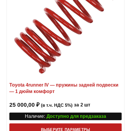
стра
товар
Toyota 4runner IV — пружины задней подвески
— 1 дюйм комфорт
25 000,00
₽
за
2 шт
(в т.ч. НДС 5%)
Наличие:
Доступно для предзаказа
Этот
ВЫБЕРИТЕ ПАРАМЕТРЫ