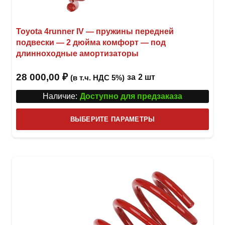
Toyota 4runner IV — пружины передней
подвески — 2 дюйма комфорт — под
длинноходные амортизаторы
28 000,00
₽
за
2 шт
(в т.ч. НДС 5%)
Наличие:
Доступно для предзаказа
Этот
ВЫБЕРИТЕ ПАРАМЕТРЫ
това
имее
неск
вари
Опци
можн
выбр
на