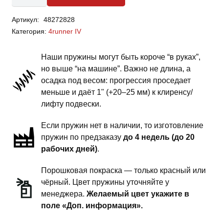
Toyota
Артикул:
48272828
4runner
Категория:
4runner IV
IV
-
Наши пружины могут быть короче “в руках”,
пружины
но выше “на машине”. Важно не длина, а
задней
осадка под весом: прогрессия проседает
подвески
меньше и даёт 1" (+20–25 мм) к клиренсу/
-
лифту подвески.
1.5
Если пружин нет в наличии, то изготовление
дюйма
пружин по предзаказу
до 4 недель (до 20
комфорт
рабочих дней)
.
Порошковая покраска — только красный или
чёрный. Цвет пружины уточняйте у
менеджера.
Желаемый цвет укажите в
поле «Доп. информация».