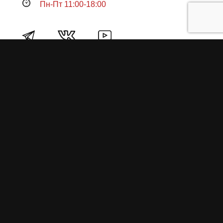
Пн-Пт 11:00-18:00
Продукция
О пружинах
Замена по гарантии
Гарантийные обязательства
Заказ на изготовление пружин
Рекламация
Блог / Статьи
Фотоотчёты
Видео