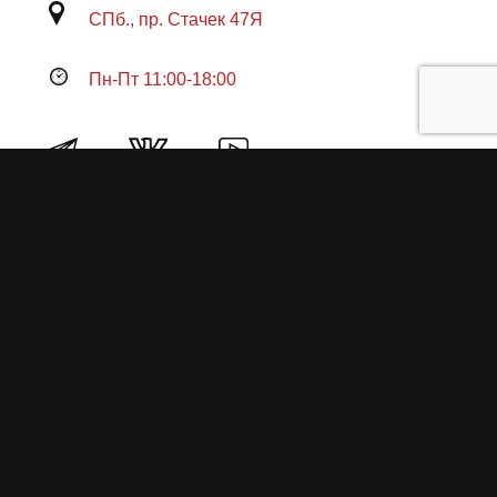
СПб., пр. Стачек 47Я
Пн-Пт 11:00-18:00
Продукция
О пружинах
Замена по гарантии
Гарантийные обязательства
Заказ на изготовление пружин
Рекламация
Блог / Статьи
Фотоотчёты