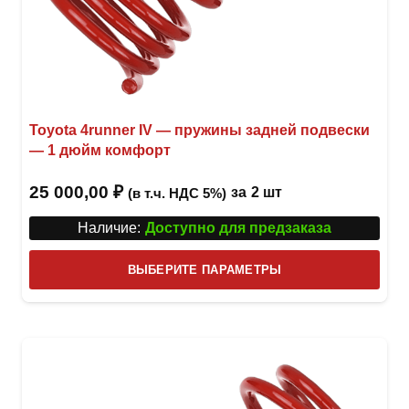
Toyota 4runner IV — пружины задней подвески
— 1 дюйм комфорт
25 000,00
₽
за
2 шт
(в т.ч. НДС 5%)
Наличие:
Доступно для предзаказа
Этот
ВЫБЕРИТЕ ПАРАМЕТРЫ
това
имее
неск
вари
Опци
можн