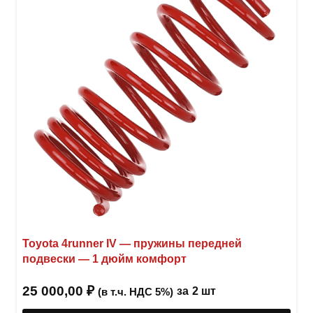
выбр
на
стра
товар
Toyota 4runner IV — пружины передней
подвески — 1 дюйм комфорт
25 000,00
₽
за
2 шт
(в т.ч. НДС 5%)