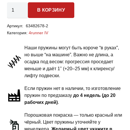
Количество
В КОРЗИНУ
товара
Toyota
Артикул:
63482678-2
4runner
Категория:
4runner IV
IV
-
Наши пружины могут быть короче “в руках”,
пружины
но выше “на машине”. Важно не длина, а
передней
осадка под весом: прогрессия проседает
подвески
меньше и даёт 1" (+20–25 мм) к клиренсу/
-
лифту подвески.
2
Если пружин нет в наличии, то изготовление
дюйма
пружин по предзаказу
до 4 недель (до 20
комфорт
рабочих дней)
.
-
под
Порошковая покраска — только красный или
длинноходные
чёрный. Цвет пружины уточняйте у
амортизаторы
менеджера.
Желаемый цвет укажите в