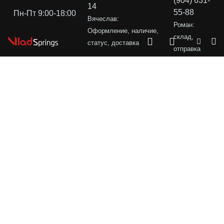
(904) 631-
14
55-88
Пн-Пт 9:00-18:00
Вячеслав:
Роман:
Оформление, наличие,
склад,
статус, доставка
отправка