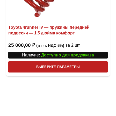
Toyota 4runner IV — пружины передней
подвески — 1.5 дюйма комфорт
25 000,00
₽
за
2 шт
(в т.ч. НДС 5%)
Наличие:
Доступно для предзаказа
Этот
ВЫБЕРИТЕ ПАРАМЕТРЫ
това
имее
неск
вари
Опци
можн
выбр