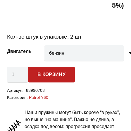
5%)
Кол-во штук в упаковке:
2 шт
Двигатель
Количество
В КОРЗИНУ
товара
Nissan
Артикул:
83990703
Patrol
Категория:
Patrol Y60
Y60
-
Наши пружины могут быть короче “в руках”,
пружины
но выше “на машине”. Важно не длина, а
передней
осадка под весом: прогрессия проседает
подвески