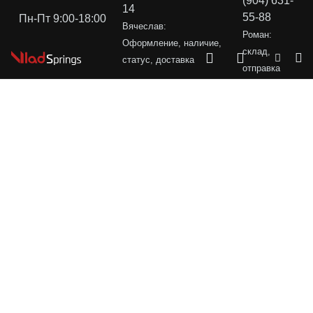
(904) 631-
14
55-88
Пн-Пт 9:00-18:00
Вячеслав:
Роман:
Оформление, наличие,
склад,
статус, доставка
отправка