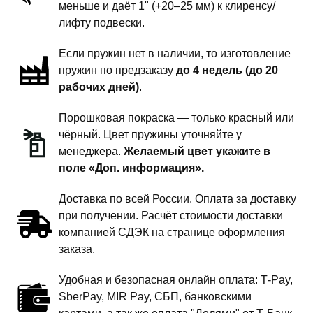
меньше и даёт 1" (+20–25 мм) к клиренсу/
-
лифту подвески.
4
Если пружин нет в наличии, то изготовление
дюйма
пружин по предзаказу
до 4 недель (до 20
тяжелый
рабочих дней)
.
экспедиционник
Порошковая покраска — только красный или
чёрный. Цвет пружины уточняйте у
менеджера.
Желаемый цвет укажите в
поле «Доп. информация».
Доставка по всей России. Оплата за доставку
при получении. Расчёт стоимости доставки
компанией СДЭК на странице оформления
заказа.
Удобная и безопасная онлайн оплата: T‑Pay,
SberPay, MIR Pay, СБП, банковскими