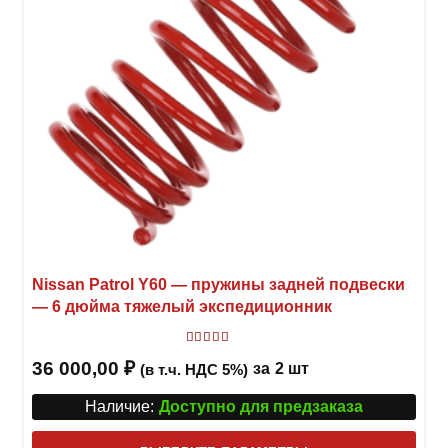
стра
товар
Nissan Patrol Y60 — пружины задней подвески
— 6 дюйма тяжелый экспедиционник
Оценка
5
из 5
36 000,00
₽
за
2 шт
(в т.ч. НДС 5%)
Наличие:
Доступно для предзаказа
Этот