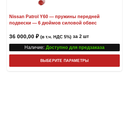
Nissan Patrol Y60 — пружины передней
подвески — 6 дюймов силовой обвес
36 000,00
₽
за
2 шт
(в т.ч. НДС 5%)
Наличие:
Доступно для предзаказа
Этот
ВЫБЕРИТЕ ПАРАМЕТРЫ
това
имее
неск
вари
Опци
можн
выбр
на
стра