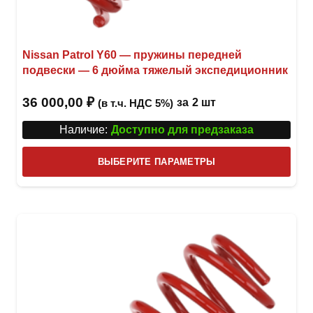
Nissan Patrol Y60 — пружины передней
подвески — 6 дюйма тяжелый экспедиционник
36 000,00
₽
за
2 шт
(в т.ч. НДС 5%)
Наличие:
Доступно для предзаказа
Этот
ВЫБЕРИТЕ ПАРАМЕТРЫ
това
имее
неск
вари
Опци
можн
выбр
на