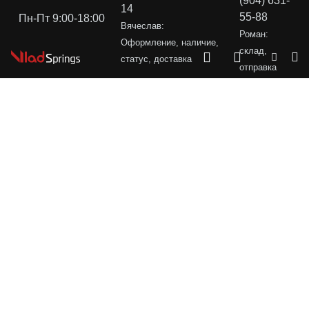
(904) 631-
14
55-88
Пн-Пт 9:00-18:00
Вячеслав:
Роман:
Оформление, наличие,
склад,
статус, доставка
отправка