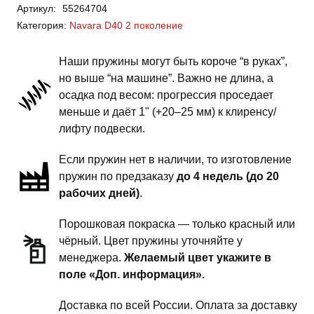
Артикул:
55264704
Navara
Категория:
Navara D40 2 поколение
D40
2
Наши пружины могут быть короче “в руках”,
поколение
но выше “на машине”. Важно не длина, а
-
осадка под весом: прогрессия проседает
пружины
меньше и даёт 1" (+20–25 мм) к клиренсу/
передней
лифту подвески.
подвески
Если пружин нет в наличии, то изготовление
-
пружин по предзаказу
до 4 недель (до 20
1.5
рабочих дней)
.
дюйма
силовой
Порошковая покраска — только красный или
обвес
чёрный. Цвет пружины уточняйте у
менеджера.
Желаемый цвет укажите в
поле «Доп. информация».
Доставка по всей России. Оплата за доставку