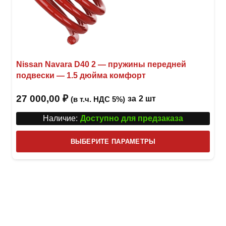
Nissan Navara D40 2 — пружины передней
подвески — 1.5 дюйма комфорт
27 000,00
₽
за
2 шт
(в т.ч. НДС 5%)
Наличие:
Доступно для предзаказа
Этот
ВЫБЕРИТЕ ПАРАМЕТРЫ
това
имее
неск
вари
Опци
можн