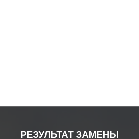
выбр
на
стра
товар
РЕЗУЛЬТАТ ЗАМЕНЫ