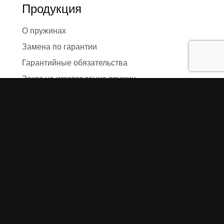
Продукция
О пружинах
Замена по гарантии
Гарантийные обязательства
Заказ на изготовление пружин
Рекламация
Блог / Статьи
Фотоотчёты
Видео
Оформление заказа
Необходимые данные
Сроки изготовления