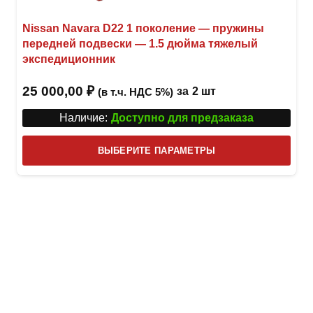
Nissan Navara D22 1 поколение — пружины
передней подвески — 1.5 дюйма тяжелый
экспедиционник
25 000,00
₽
за
2 шт
(в т.ч. НДС 5%)
Наличие:
Доступно для предзаказа
Этот
ВЫБЕРИТЕ ПАРАМЕТРЫ
това
имее
неск
вари
Опци
можн
выбр
на
стра