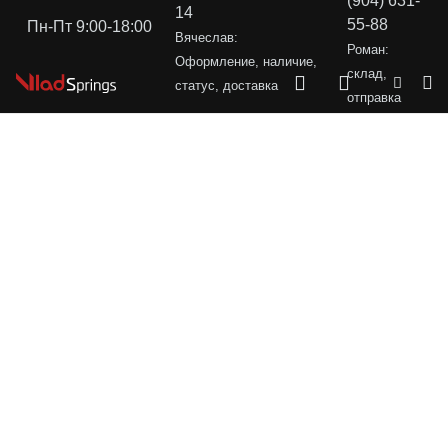
(904) 631-
14
55-88
Пн-Пт 9:00-18:00
Вячеслав:
Роман:
Оформление, наличие,
склад,
статус, доставка
отправка