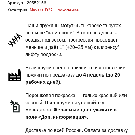
Артикул:
20552156
Navara
Категория:
Navara D22 1 поколение
D22
1
Наши пружины могут быть короче “в руках”,
поколение
но выше “на машине”. Важно не длина, а
-
осадка под весом: прогрессия проседает
пружины
меньше и даёт 1" (+20–25 мм) к клиренсу/
передней
лифту подвески.
подвески
Если пружин нет в наличии, то изготовление
-
пружин по предзаказу
до 4 недель (до 20
1.5
рабочих дней)
.
дюйма
силовой
Порошковая покраска — только красный или
обвес
чёрный. Цвет пружины уточняйте у
менеджера.
Желаемый цвет укажите в
поле «Доп. информация».
Доставка по всей России. Оплата за доставку