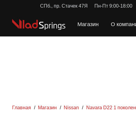
СПб., пр. Стачек 47Я
Пн-Пт 9:00-18:00
Магазин
О компан
Главная
/
Магазин
/
Nissan
/
Navara D22 1 поколе
ПРУЖ