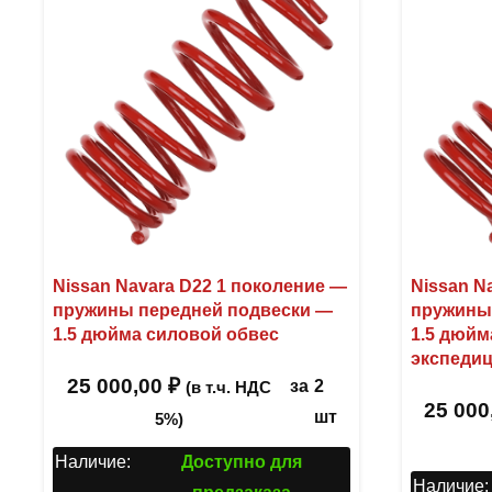
Nissan Navara D22 1 поколение —
Nissan N
пружины передней подвески —
пружины
1.5 дюйма силовой обвес
1.5 дюйм
экспеди
25 000,00
₽
за
2
(в т.ч. НДС
25 000
шт
5%)
Наличие:
Доступно для
Наличие: