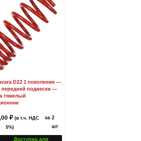
avara D22 1 поколение —
 передней подвески —
а тяжелый
ционник
,00
₽
за
2
(в т.ч. НДС
шт
5%)
Доступно для