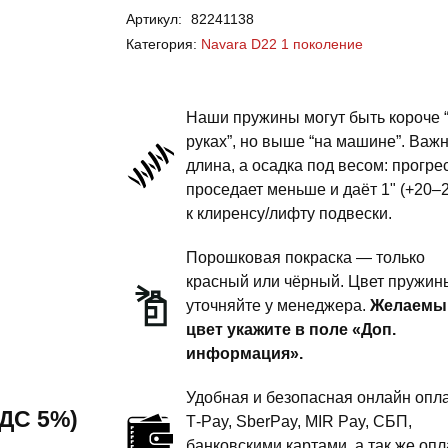
Артикул:
82241138
Navara
Категория:
Navara D22 1 поколение
D22
1
поколение
Наши пружины могут быть короче 
-
руках”, но выше “на машине”. Важ
длина, а осадка под весом: прогре
пружины
проседает меньше и даёт 1" (+20–
передней
к клиренсу/лифту подвески.
подвески
-
Порошковая покраска — только
1.5
красный или чёрный. Цвет пружин
уточняйте у менеджера.
Желаемы
дюйма
цвет укажите в поле «Доп.
комфорт
информация».
Удобная и безопасная онлайн опла
 НДС 5%)
T‑Pay, SberPay, MIR Pay, СБП,
банковскими картами, а так же опл