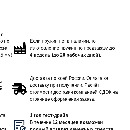
“в
но не
Если пружин нет в наличии, то
ссия
изготовление пружин по предзаказу
до
25 мм)
4 недель (до 20 рабочих дней)
.
Доставка по всей России. Оплата за
ы
доставку при получении. Расчёт
й
стоимости доставки компанией СДЭК на
странице оформления заказа.
та:
1 год тест-драйв
В течение
12 месяцев возможен
ата
полный возврат денежных средств