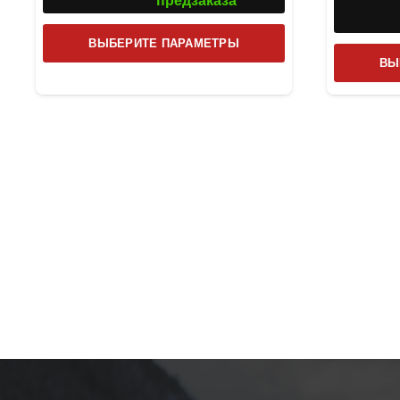
предзаказа
Этот
ВЫБЕРИТЕ ПАРАМЕТРЫ
товар
ВЫ
имеет
несколько
вариаций.
Опции
можно
выбрать
на
странице
товара.