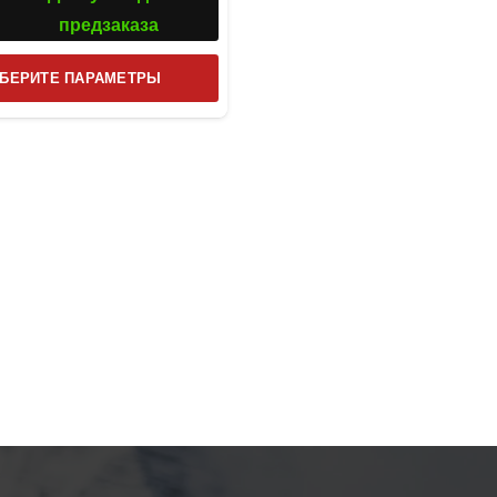
предзаказа
Этот
БЕРИТЕ ПАРАМЕТРЫ
товар
имеет
несколько
вариаций.
Опции
можно
выбрать
на
странице
товара.