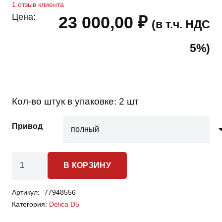
1
отзыв клиента
Цена:
23 000,00
₽
(в т.ч. НДС
5%)
Кол-во штук в упаковке:
2 шт
Привод
Количество
В КОРЗИНУ
товара
Mitsubishi
Артикул:
77948556
Delica
Категория:
Delica D5
D5