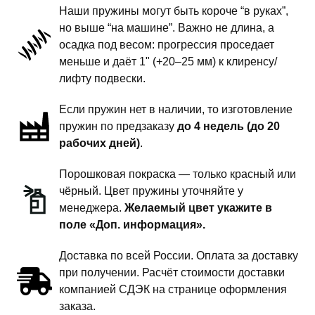
-
Наши пружины могут быть короче “в руках”,
пружины
но выше “на машине”. Важно не длина, а
задней
осадка под весом: прогрессия проседает
подвески
меньше и даёт 1" (+20–25 мм) к клиренсу/
-
лифту подвески.
1
Если пружин нет в наличии, то изготовление
дюйм
пружин по предзаказу
до 4 недель (до 20
комфорт
рабочих дней)
.
Порошковая покраска — только красный или
чёрный. Цвет пружины уточняйте у
менеджера.
Желаемый цвет укажите в
поле «Доп. информация».
Доставка по всей России. Оплата за доставку
при получении. Расчёт стоимости доставки
компанией СДЭК на странице оформления
заказа.