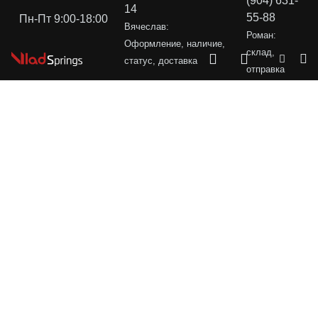
(904) 631-
14
55-88
Пн-Пт 9:00-18:00
Вячеслав:
Роман:
Оформление, наличие,
склад,
статус, доставка
отправка