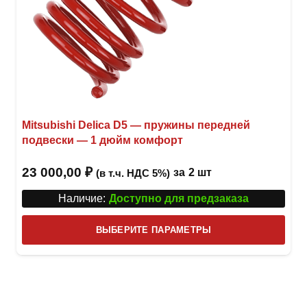
Mitsubishi Delica D5 — пружины передней
подвески — 1 дюйм комфорт
23 000,00
₽
за
2 шт
(в т.ч. НДС 5%)
Наличие:
Доступно для предзаказа
Этот
ВЫБЕРИТЕ ПАРАМЕТРЫ
това
имее
неск
вари