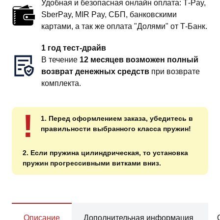
Удобная и безопасная онлайн оплата: T‑Pay,
SberPay, MIR Pay, СБП, банковскими
картами, а так же оплата "Долями" от Т-Банк.
1 год тест-драйв
В течение
12 месяцев возможен полный
возврат денежных средств
при возврате
комплекта.
!
1. Перед оформлением заказа, убедитесь в
правильности выбранного класса пружин!
2. Если пружина цилиндрическая, то установка
пружин прогрессивными витками вниз.
Описание
Дополнительная информация