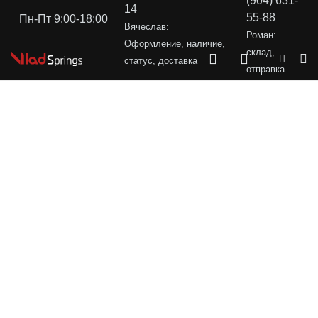
(904) 631-
14
55-88
Пн-Пт 9:00-18:00
Вячеслав:
Роман:
Оформление, наличие,
склад,
статус, доставка
отправка