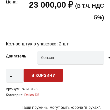
Цена:
23 000,00
₽
(в т.ч. НДС
5%)
Кол-во штук в упаковке:
2 шт
Двигатель
Количество
В КОРЗИНУ
товара
Mitsubishi
Артикул:
87613128
Delica
Категория:
Delica D5
D5
-
Наши пружины могут быть короче “в руках”,
пружины