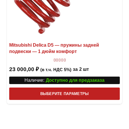
Mitsubishi Delica D5 — пружины задней
подвески — 1 дюйм комфорт
Оценка
5.00
из 5
23 000,00
₽
за
2 шт
(в т.ч. НДС 5%)
Наличие:
Доступно для предзаказа
Этот
ВЫБЕРИТЕ ПАРАМЕТРЫ
това
имее
неск
вари
Опци