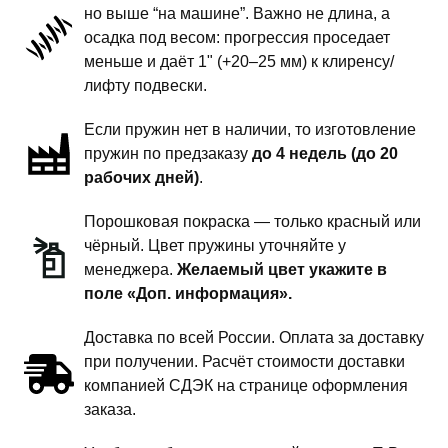
но выше “на машине”. Важно не длина, а
передней
осадка под весом: прогрессия проседает
подвески
меньше и даёт 1" (+20–25 мм) к клиренсу/
-
лифту подвески.
1
Если пружин нет в наличии, то изготовление
дюйм
пружин по предзаказу
до 4 недель (до 20
комфорт
рабочих дней)
.
Порошковая покраска — только красный или
чёрный. Цвет пружины уточняйте у
менеджера.
Желаемый цвет укажите в
поле «Доп. информация».
Доставка по всей России. Оплата за доставку
при получении. Расчёт стоимости доставки
компанией СДЭК на странице оформления
заказа.