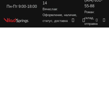
(904) 631-
14
55-88
Пн-Пт 9:00-18:00
Вячеслав:
Роман:
Оформление, наличие,
склад,
статус, доставка
отправка