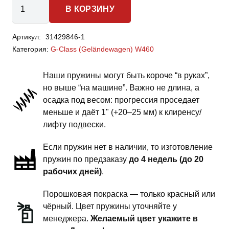
Количество
В КОРЗИНУ
товара
Mercedes-
Артикул:
31429846-1
Benz
Категория:
G-Class (Geländewagen) W460
G-
Class
Наши пружины могут быть короче “в руках”,
W460
но выше “на машине”. Важно не длина, а
-
осадка под весом: прогрессия проседает
пружины
меньше и даёт 1" (+20–25 мм) к клиренсу/
задней
лифту подвески.
подвески
Если пружин нет в наличии, то изготовление
-
пружин по предзаказу
до 4 недель (до 20
2
рабочих дней)
.
дюйма
комфорт
Порошковая покраска — только красный или
чёрный. Цвет пружины уточняйте у
менеджера.
Желаемый цвет укажите в