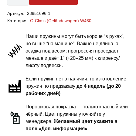
Mercedes-
Артикул:
28851696-1
Benz
Категория:
G-Class (Geländewagen) W460
G-
Class
Наши пружины могут быть короче “в руках”,
W460
но выше “на машине”. Важно не длина, а
-
осадка под весом: прогрессия проседает
пружины
меньше и даёт 1" (+20–25 мм) к клиренсу/
задней
лифту подвески.
подвески
Если пружин нет в наличии, то изготовление
-
пружин по предзаказу
до 4 недель (до 20
1
рабочих дней)
.
дюйм
комфорт
Порошковая покраска — только красный или
чёрный. Цвет пружины уточняйте у
менеджера.
Желаемый цвет укажите в
поле «Доп. информация».