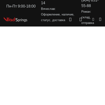
(904) 631-
14
55-88
Пн-Пт 9:00-18:00
Вячеслав:
Роман:
Оформление, наличие,
склад,
статус, доставка
отправка