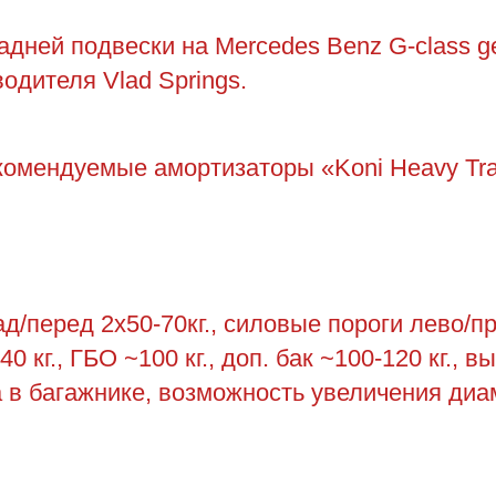
дней подвески на Mercedes Benz G-class g
одителя Vlad Springs.
комендуемые амортизаторы «Koni Heavy Tr
/перед 2х50-70кг., силовые пороги лево/пра
0 кг., ГБО ~100 кг., доп. бак ~100-120 кг., 
са в багажнике, возможность увеличения диа