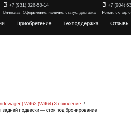
+7 (931) 326-58-14
+7 (904) 6
Вячеслав: Оформление, наличие, статус, доставка
Роман: склад, о
ии
Приобретение
Техподдержка
Отзывы
ändewagen) W463 (W464) 3 поколение
/
 задней подвески — сток под бронирование