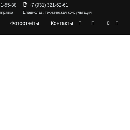
31-55-88
+7 (931) 321-62-61
тправка
Владислав: техническая консультация
Фотоотчёты
Контакты