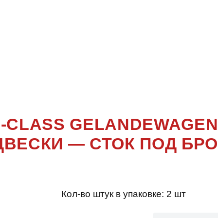
НЫ ПОДВЕ
 (GELÄNDE
W464) 3 ПО
G-CLASS GELANDEWAGEN
ДВЕСКИ — СТОК ПОД БР
Кол-во штук в упаковке:
2 шт