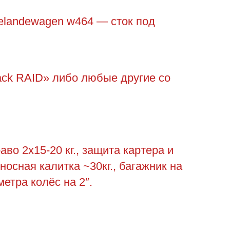
elandewagen w464 — сток под
ack RAID» либо любые другие со
во 2х15-20 кг., защита картера и
выносная калитка ~30кг., багажник на
метра колёс на 2″.