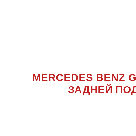
ПРУЖИ
CLASS
W463 (
MERCEDES BENZ 
ЗАДНЕЙ ПО