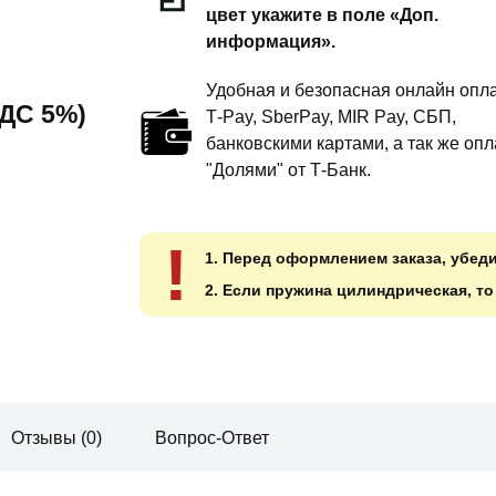
цвет укажите в поле «Доп.
под
информация».
бронирование
Удобная и безопасная онлайн опла
 НДС 5%)
T‑Pay, SberPay, MIR Pay, СБП,
банковскими картами, а так же опл
"Долями" от Т-Банк.
!
1. Перед оформлением заказа, убед
2. Если пружина цилиндрическая, т
Отзывы (0)
Вопрос-Ответ