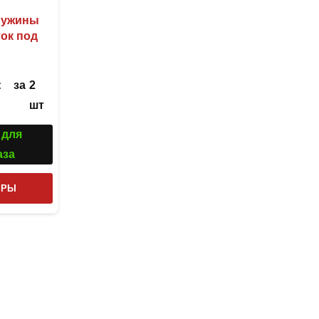
ружины
ок под
за
2
С
шт
 для
аза
Этот
ТРЫ
товар
имеет
несколько
вариаций.
Опции
можно