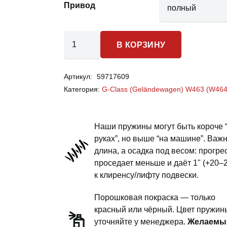
Привод
Количество
В КОРЗИНУ
товара
Mercedes
Артикул:
59717609
Benz
Категория:
G-Class (Geländewagen) W463 (W464
G-
class
gelandewagen
Наши пружины могут быть короче 
w464
руках”, но выше “на машине”. Важ
длина, а осадка под весом: прогре
-
проседает меньше и даёт 1" (+20–
пружины
к клиренсу/лифту подвески.
задней
подвески
Порошковая покраска — только
-
красный или чёрный. Цвет пружин
уточняйте у менеджера.
Желаемы
сток