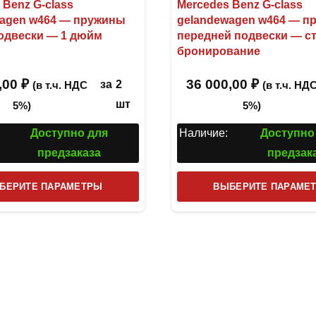
 Benz G-class
Mercedes Benz G-class
wagen w464 — пружины
gelandewagen w464 — п
одвески — 1 дюйм
передней подвески — ст
бронирование
,00
₽
36 000,00
₽
за
2
(в т.ч. НДС
(в т.ч. НД
шт
5%)
5%)
Доступно для
Наличие:
Доступно
предзаказа
предзак
Этот
БЕРИТЕ ПАРАМЕТРЫ
ВЫБЕРИТЕ ПАРАМЕ
товар
имеет
несколько
вариаций.
Опции
можно