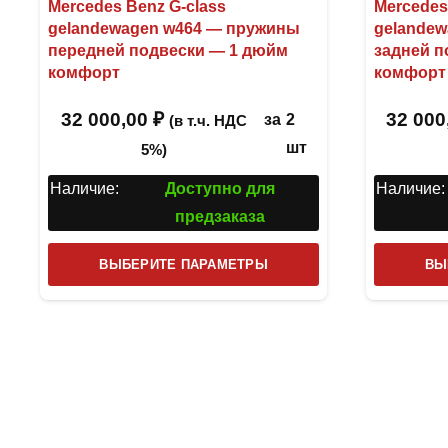
Mercedes Benz G-class
Mercedes
gelandewagen w464 — пружины
gelande
передней подвески — 1 дюйм
задней п
комфорт
комфорт
32 000,00
₽
32 000
за
2
(в т.ч. НДС
шт
5%)
Наличие:
Доступно для
Наличие:
предзаказа
Этот
ВЫБЕРИТЕ ПАРАМЕТРЫ
ВЫ
товар
имеет
несколько
вариаций.
Опции
можно