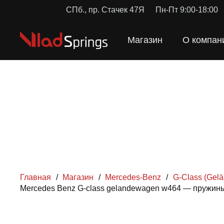
СПб., пр. Стачек 47Я
Пн-Пт 9:00-18:00
Магазин
О компан
Главная
/
Магазин
/
Mercedes-Benz
/
G-Class (Gel
Mercedes Benz G-class gelandewagen w464 — пружины