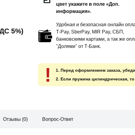
цвет укажите в поле «Доп.
дюйм
информация».
комфорт
Удобная и безопасная онлайн опла
 НДС 5%)
T‑Pay, SberPay, MIR Pay, СБП,
банковскими картами, а так же опл
"Долями" от Т-Банк.
!
1. Перед оформлением заказа, убед
2. Если пружина цилиндрическая, т
Отзывы (0)
Вопрос-Ответ