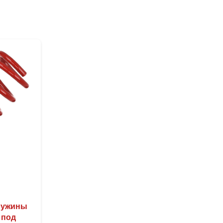
ружины
 под