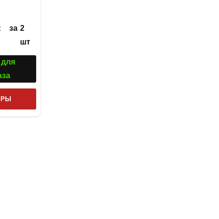
за
2
С
шт
 для
аза
Этот
ТРЫ
товар
имеет
несколько
вариаций.
Опции
можно
выбрать
на
странице