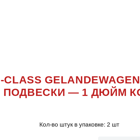
НЫ ПОДВЕ
 (GELÄNDE
W464) 3 ПО
G-CLASS GELANDEWAGEN
 ПОДВЕСКИ — 1 ДЮЙМ 
Кол-во штук в упаковке:
2 шт