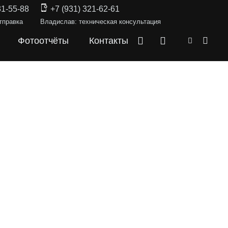
31-55-88
+7 (931) 321-62-61
тправка
Владислав: техническая консультация
Фотоотчёты
Контакты