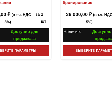
вание
бронирование
,00
₽
36 000,00
₽
за
2
(в т.ч. НДС
(в т.ч. НД
шт
5%)
5%)
Доступно для
Наличие:
Доступно
предзаказа
предзак
Этот
БЕРИТЕ ПАРАМЕТРЫ
ВЫБЕРИТЕ ПАРАМЕ
товар
имеет
несколько
вариаций.
Опции
можно
выбрать
на
странице