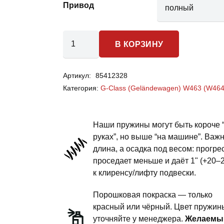
Привод
Количество
В КОРЗИНУ
товара
Mercedes
Артикул:
85412328
Benz
Категория:
G-Class (Geländewagen) W463 (W464
G-
class
gelandewagen
Наши пружины могут быть короче 
w464
руках”, но выше “на машине”. Важ
длина, а осадка под весом: прогре
-
проседает меньше и даёт 1" (+20–
пружины
к клиренсу/лифту подвески.
задней
подвески
Порошковая покраска — только
-
красный или чёрный. Цвет пружин
уточняйте у менеджера.
Желаемы
1