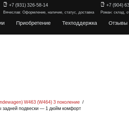
+7 (931) 326-58-14
+7 (904) 6
Вячеслав: Оформление, наличие, статус, доставка
Роман: склад, о
ии
Приобретение
Техподдержка
Отзывы
ändewagen) W463 (W464) 3 поколение
/
ы задней подвески — 1 дюйм комфорт