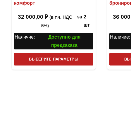
комфорт
брониро
32 000,00
₽
36 000
за
2
(в т.ч. НДС
шт
5%)
Наличие:
Доступно для
Наличие:
предзаказа
Этот
ВЫБЕРИТЕ ПАРАМЕТРЫ
ВЫ
товар
имеет
несколько
вариаций.
Опции
можно
выбрать
на
странице