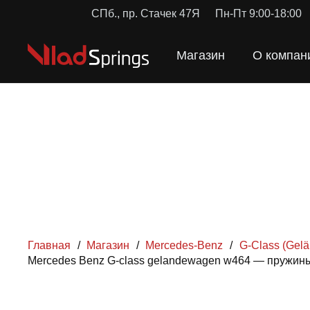
СПб., пр. Стачек 47Я
Пн-Пт 9:00-18:00
Магазин
О компан
Главная
/
Магазин
/
Mercedes-Benz
/
G-Class (Gel
Mercedes Benz G-class gelandewagen w464 — пружин