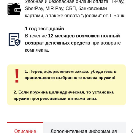
Удобная и безопасная онлайн оплата: T‑Pay,
SberPay, MIR Pay, СБП, банковскими
картами, а так же оплата "Долями" от Т-Банк.
1 год тест-драйв
В течение
12 месяцев возможен полный
возврат денежных средств
при возврате
комплекта.
!
1. Перед оформлением заказа, убедитесь в
правильности выбранного класса пружин!
2. Если пружина цилиндрическая, то установка
пружин прогрессивными витками вниз.
Описание
Дополнительная информация