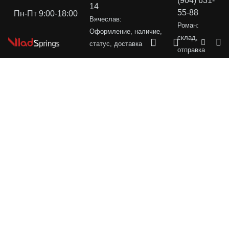
(904) 631-
14
55-88
Пн-Пт 9:00-18:00
Вячеслав:
Роман:
Оформление, наличие,
склад,
статус, доставка
отправка