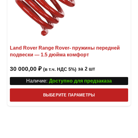
Land Rover Range Rover- пружины передней
подвески — 1.5 дюйма комфорт
30 000,00
₽
за
2 шт
(в т.ч. НДС 5%)
Наличие:
Доступно для предзаказа
Этот
ВЫБЕРИТЕ ПАРАМЕТРЫ
това
имее
неск
вари
Опци