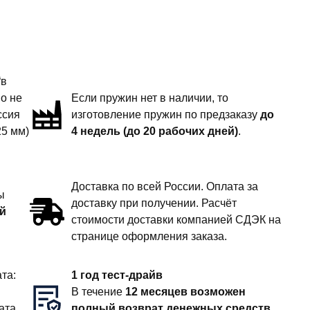
“в
но не
Если пружин нет в наличии, то
ссия
изготовление пружин по предзаказу
до
25 мм)
4 недель (до 20 рабочих дней)
.
Доставка по всей России. Оплата за
ы
доставку при получении. Расчёт
й
стоимости доставки компанией СДЭК на
странице оформления заказа.
та:
1 год тест-драйв
В течение
12 месяцев возможен
ата
полный возврат денежных средств