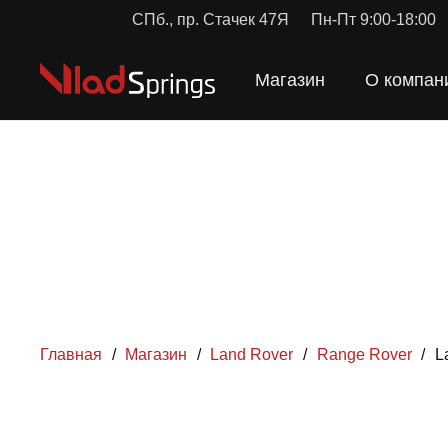
СПб., пр. Стачек 47Я
Пн-Пт 9:00-18:00
Магазин
О компан
Главная
/
Магазин
/
Land Rover
/
Range Rover
/
L
ПРУЖ