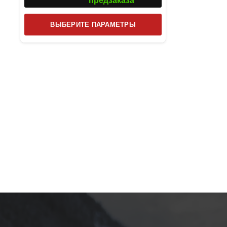
предзаказа
Этот
ВЫБЕРИТЕ ПАРАМЕТРЫ
товар
имеет
несколько
вариаций.
Опции
можно
выбрать
на
странице
товара.