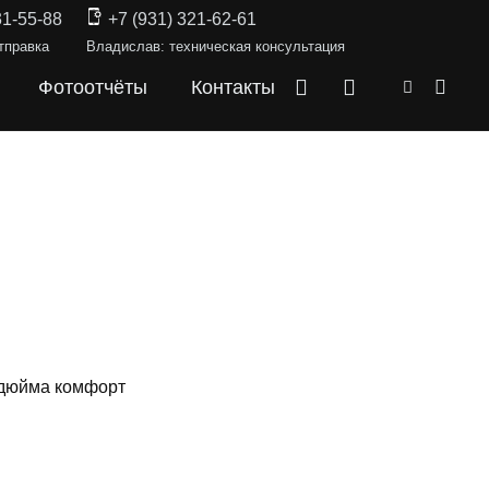
31-55-88
+7 (931) 321-62-61
тправка
Владислав: техническая консультация
Фотоотчёты
Контакты
 дюйма комфорт
СКИ —