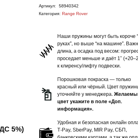
Артикул:
58940342
Rover
Категория:
Range Rover
Range
Rover-
пружины
Наши пружины могут быть короче 
передней
руках”, но выше “на машине”. Важ
длина, а осадка под весом: прогре
подвески
проседает меньше и даёт 1" (+20–
-
к клиренсу/лифту подвески.
1.5
дюйма
Порошковая покраска — только
комфорт
красный или чёрный. Цвет пружин
уточняйте у менеджера.
Желаемы
цвет укажите в поле «Доп.
информация».
Удобная и безопасная онлайн опла
 НДС 5%)
T‑Pay, SberPay, MIR Pay, СБП,
банковскими картами, а так же опл