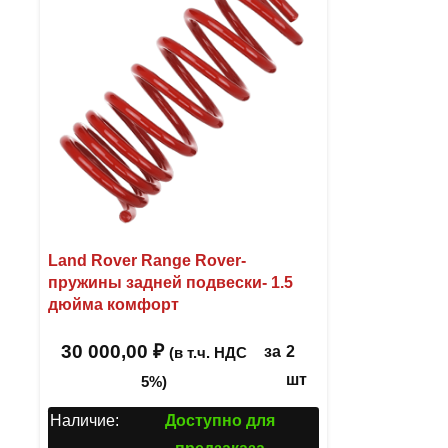
Land Rover Range Rover-
пружины задней подвески- 1.5
дюйма комфорт
30 000,00
₽
за
2
(в т.ч. НДС
шт
5%)
Наличие:
Доступно для