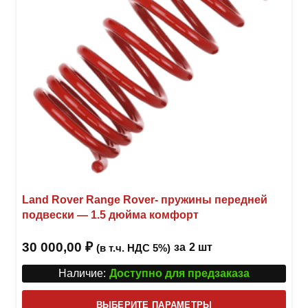
на
стра
товар
Land Rover Range Rover- пружины передней
подвески — 1.5 дюйма комфорт
30 000,00
₽
за
2 шт
(в т.ч. НДС 5%)
Наличие:
Доступно для предзаказа
Этот
ВЫБЕРИТЕ ПАРАМЕТРЫ