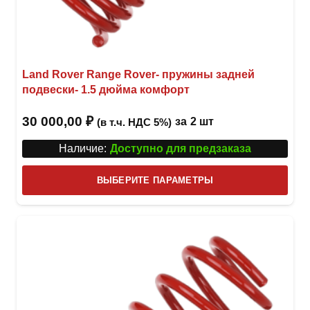
Land Rover Range Rover- пружины задней
подвески- 1.5 дюйма комфорт
30 000,00
₽
за
2 шт
(в т.ч. НДС 5%)
Наличие:
Доступно для предзаказа
Этот
ВЫБЕРИТЕ ПАРАМЕТРЫ
това
имее
неск
вари
Опци
можн
выбр