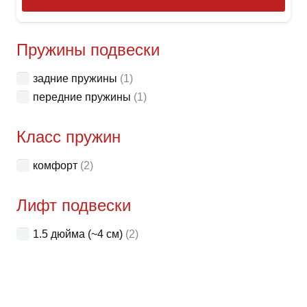
това
имее
неск
Пружины подвески
вари
задние пружины
(1)
Опци
передние пружины
(1)
можн
выбр
Класс пружин
на
стра
комфорт
(2)
товар
Лифт подвески
1.5 дюйма (~4 см)
(2)