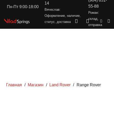
(904) 631-
14
55-88
Пн-Пт 9:00-18:00
Вячеслав:
Роман:
Оформление, наличие,
склад,
статус, доставка
отправка
Главная
/
Магазин
/
Land Rover
/
Range Rover