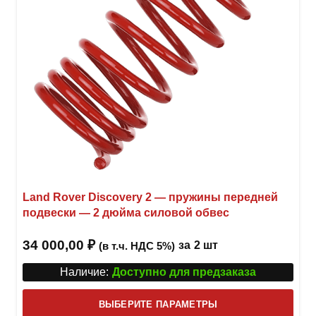
стра
товар
Land Rover Discovery 2 — пружины передней
подвески — 2 дюйма силовой обвес
34 000,00
₽
за
2 шт
(в т.ч. НДС 5%)
Наличие:
Доступно для предзаказа
Этот
ВЫБЕРИТЕ ПАРАМЕТРЫ
това