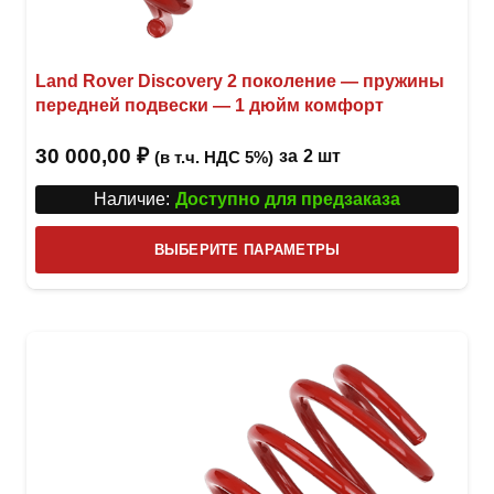
Land Rover Discovery 2 поколение — пружины
передней подвески — 1 дюйм комфорт
30 000,00
₽
за
2 шт
(в т.ч. НДС 5%)
Наличие:
Доступно для предзаказа
Этот
ВЫБЕРИТЕ ПАРАМЕТРЫ
това
имее
неск
вари
Опци
можн
выбр
на