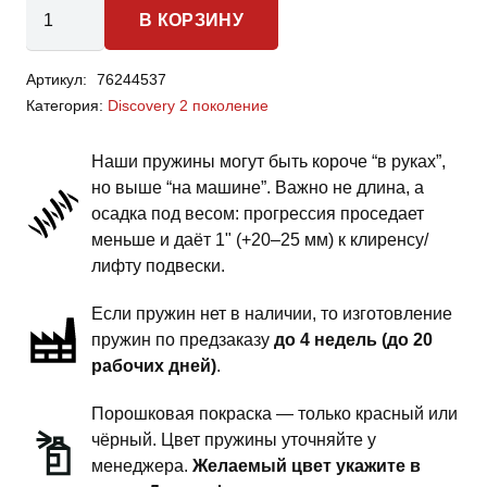
Количество
В КОРЗИНУ
товара
Land
Артикул:
76244537
Rover
Категория:
Discovery 2 поколение
Discovery
2
Наши пружины могут быть короче “в руках”,
поколение
но выше “на машине”. Важно не длина, а
-
осадка под весом: прогрессия проседает
пружины
меньше и даёт 1" (+20–25 мм) к клиренсу/
передней
лифту подвески.
подвески
Если пружин нет в наличии, то изготовление
-
пружин по предзаказу
до 4 недель (до 20
2
рабочих дней)
.
дюйма
комфорт
Порошковая покраска — только красный или
чёрный. Цвет пружины уточняйте у
менеджера.
Желаемый цвет укажите в