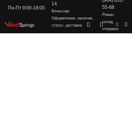
(904) 631-
14
55-88
Пн-Пт 9:00-18:00
Вячеслав:
Роман:
Оформление, наличие,
склад,
статус, доставка
отправка