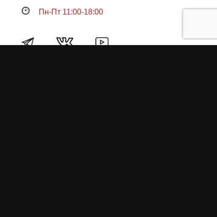
Пн-Пт 11:00-18:00
Продукция
О пружинах
Замена по гарантии
Гарантийные обязательства
Заказ на изготовление пружин
Рекламация
Блог / Статьи
Фотоотчёты
Видео