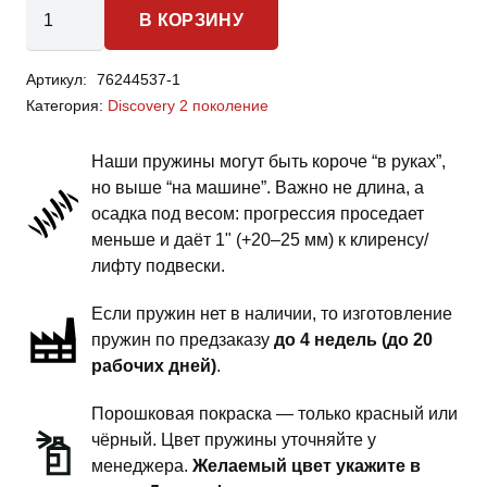
Количество
В КОРЗИНУ
товара
Land
Артикул:
76244537-1
Rover
Категория:
Discovery 2 поколение
Discovery
2
Наши пружины могут быть короче “в руках”,
поколение
но выше “на машине”. Важно не длина, а
-
осадка под весом: прогрессия проседает
пружины
меньше и даёт 1" (+20–25 мм) к клиренсу/
передней
лифту подвески.
подвески
Если пружин нет в наличии, то изготовление
-
пружин по предзаказу
до 4 недель (до 20
1
рабочих дней)
.
дюйм
комфорт
Порошковая покраска — только красный или
чёрный. Цвет пружины уточняйте у
менеджера.
Желаемый цвет укажите в