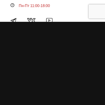
Пн-Пт 11:00-18:00
Продукция
О пружинах
Замена по гарантии
Гарантийные обязательства
Заказ на изготовление пружин
Рекламация
Блог / Статьи
Фотоотчёты
Видео