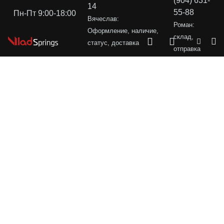
(904) 631-
14
55-88
Пн-Пт 9:00-18:00
Вячеслав:
Роман:
Оформление, наличие,
склад,
статус, доставка
отправка