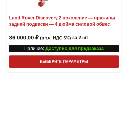
Land Rover Discovery 2 поколение — пружины
задней подвески — 4 дюйма силовой обвес
36 000,00
₽
за
2 шт
(в т.ч. НДС 5%)
Наличие:
Доступно для предзаказа
Этот
ВЫБЕРИТЕ ПАРАМЕТРЫ
това
имее
неск
вари
Опци
можн
выбр
на
стра