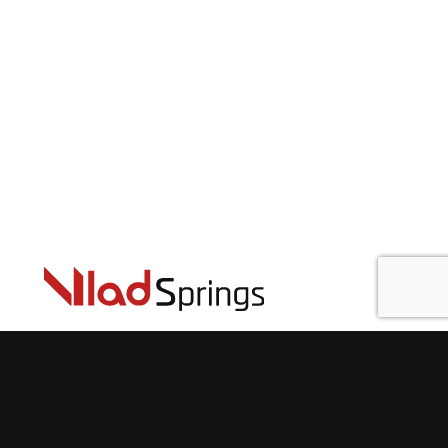
info@vlad-springs.ru
+7 (931) 326-58-14 Вячеслав:
оформление, наличие, статус, доставка