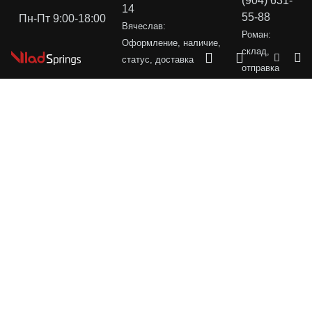
(904) 631-
14
55-88
Пн-Пт 9:00-18:00
Вячеслав:
Роман:
Оформление, наличие,
склад,
статус, доставка
отправка