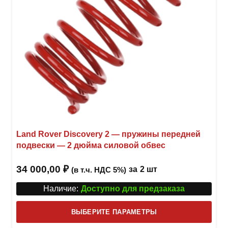
товар
Land Rover Discovery 2 — пружины передней
подвески — 2 дюйма силовой обвес
34 000,00
₽
за
2 шт
(в т.ч. НДС 5%)
Наличие:
Доступно для предзаказа
Этот
ВЫБЕРИТЕ ПАРАМЕТРЫ
това