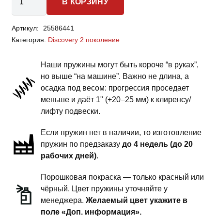
В КОРЗИНУ
товара
Land
Артикул:
25586441
Rover
Категория:
Discovery 2 поколение
Discovery
2
Наши пружины могут быть короче “в руках”,
-
но выше “на машине”. Важно не длина, а
пружины
осадка под весом: прогрессия проседает
задней
меньше и даёт 1" (+20–25 мм) к клиренсу/
подвески
лифту подвески.
-
Если пружин нет в наличии, то изготовление
2
пружин по предзаказу
до 4 недель (до 20
дюйма
рабочих дней)
.
силовой
обвес
Порошковая покраска — только красный или
чёрный. Цвет пружины уточняйте у
менеджера.
Желаемый цвет укажите в
поле «Доп. информация».