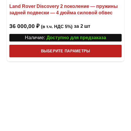
Land Rover Discovery 2 поколение — пружины
задней подвески — 4 дюйма силовой обвес
36 000,00
₽
за
2 шт
(в т.ч. НДС 5%)
Наличие:
Доступно для предзаказа
Этот
ВЫБЕРИТЕ ПАРАМЕТРЫ
това
имее
неск
вари
Опци
можн
выбр
на
стра
товар