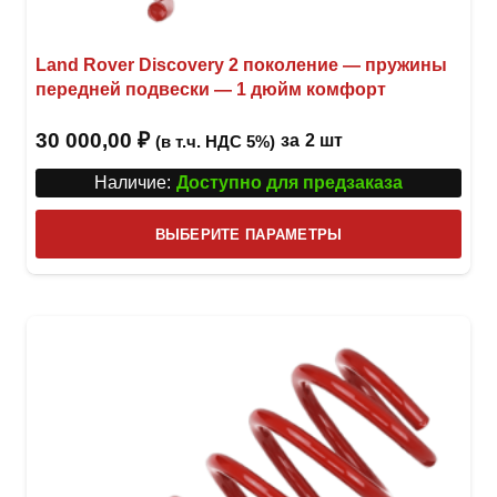
Land Rover Discovery 2 поколение — пружины
передней подвески — 1 дюйм комфорт
30 000,00
₽
за
2 шт
(в т.ч. НДС 5%)
Наличие:
Доступно для предзаказа
Этот
ВЫБЕРИТЕ ПАРАМЕТРЫ
това
имее
неск
вари
Опци
можн
выбр
на
стра