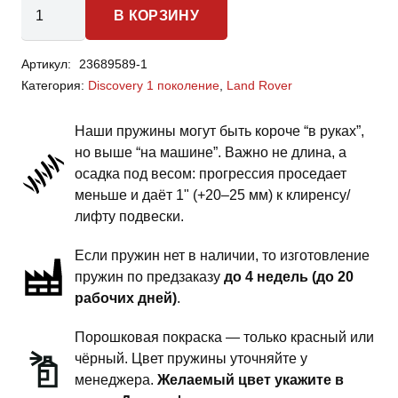
Количество
В КОРЗИНУ
товара
Land
Артикул:
23689589-1
Rover
Категория:
Discovery 1 поколение
,
Land Rover
Discovery
1
Наши пружины могут быть короче “в руках”,
поколение
но выше “на машине”. Важно не длина, а
-
осадка под весом: прогрессия проседает
пружины
меньше и даёт 1" (+20–25 мм) к клиренсу/
передней
лифту подвески.
подвески
Если пружин нет в наличии, то изготовление
-
пружин по предзаказу
до 4 недель (до 20
1
рабочих дней)
.
дюйм
силовой
Порошковая покраска — только красный или
обвес
чёрный. Цвет пружины уточняйте у
менеджера.
Желаемый цвет укажите в