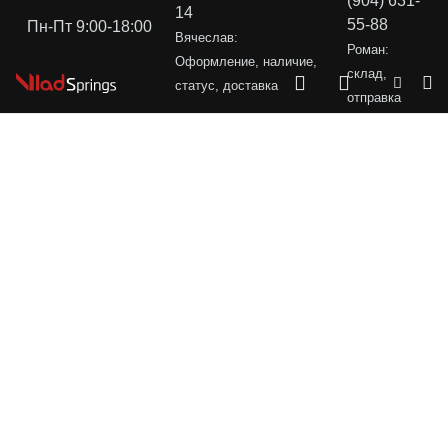
(904) 631-
14
55-88
Пн-Пт 9:00-18:00
Вячеслав:
Роман:
Оформление, наличие,
склад,
статус, доставка
отправка