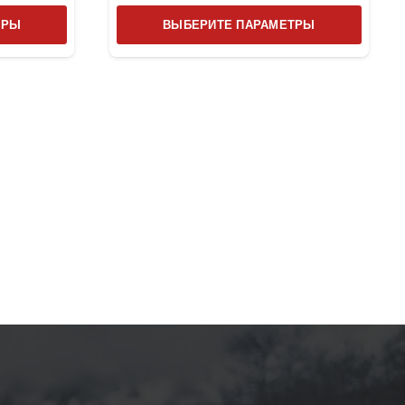
Этот
Этот
ТРЫ
ВЫБЕРИТЕ ПАРАМЕТРЫ
товар
товар
имеет
имеет
несколько
несколь
вариаций.
вариаци
Опции
Опции
можно
можно
выбрать
выбрат
на
на
странице
страниц
товара.
товара.