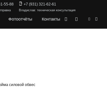
31-55-88
+7 (931) 321-62-61
тправка
Владислав: техническая консультация
Фотоотчёты
Контакты
юйма силовой обвес
СКИ —