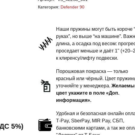
Rover
Категория:
Defender 90
Defender
90
-
Наши пружины могут быть короче 
пружины
руках”, но выше “на машине”. Важ
длина, а осадка под весом: прогре
передней
проседает меньше и даёт 1" (+20–
подвески
к клиренсу/лифту подвески.
-
4
Порошковая покраска — только
дюйма
красный или чёрный. Цвет пружин
уточняйте у менеджера.
Желаемы
силовой
цвет укажите в поле «Доп.
обвес
информация».
Удобная и безопасная онлайн опла
T‑Pay, SberPay, MIR Pay, СБП,
 НДС 5%)
банковскими картами, а так же опл