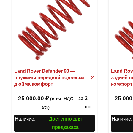
Land Rover Defender 90 —
Land Rov
пружины передней подвески — 2
задней п
дюйма комфорт
комфорт
25 000,00
₽
25 000
за
2
(в т.ч. НДС
шт
5%)
Наличие:
Доступно для
Наличие:
предзаказа