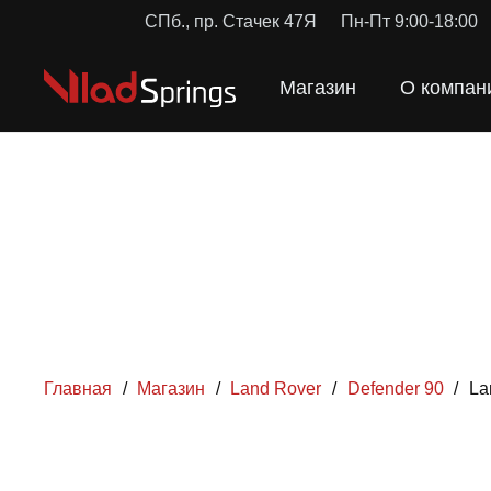
СПб., пр. Стачек 47Я
Пн-Пт 9:00-18:00
Магазин
О компан
Главная
/
Магазин
/
Land Rover
/
Defender 90
/
La
ПРУЖ