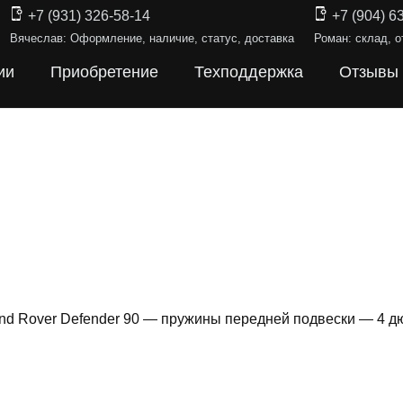
+7 (931) 326-58-14
+7 (904) 6
Вячеслав: Оформление, наличие, статус, доставка
Роман: склад, о
ии
Приобретение
Техподдержка
Отзывы
nd Rover Defender 90 — пружины передней подвески — 4 д
ИНЫ ПОДВЕ