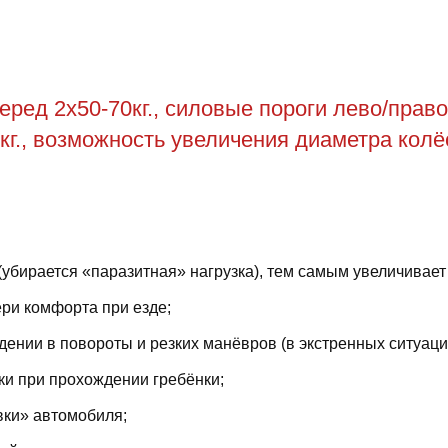
ед 2х50-70кг., силовые пороги лево/право 
 кг., возможность увеличения диаметра колёс
(убирается «паразитная» нагрузка), тем самым увеличивает
ри комфорта при езде;
ении в повороты и резких манёвров (в экстренных ситуаци
ки при прохождении гребёнки;
вки» автомобиля;