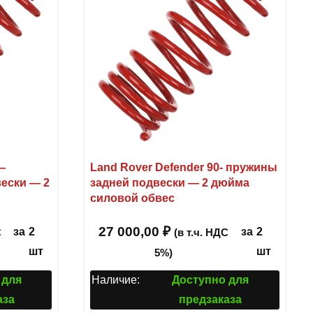
—
Land Rover Defender 90- пружины
ески — 2
задней подвески — 2 дюйма
силовой обвес
27 000,00
₽
за
2
за
2
С
(в т.ч. НДС
шт
шт
5%)
 для
Наличие:
Доступно для
аза
предзаказа