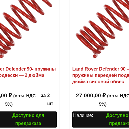
er Defender 90- пружины
Land Rover Defender 90 
одвески — 2 дюйма
пружины передней подв
дюйма силовой обвес
,00
₽
27 000,00
₽
за
2
(в т.ч. НДС
(в т.ч. НД
шт
5%)
5%)
Доступно для
Наличие:
Доступно
предзаказа
предзак