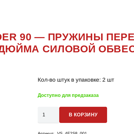
DEFENDER 9
ER 90 — ПРУЖИНЫ ПЕР
ДЮЙМА СИЛОВОЙ ОБВЕ
Кол-во штук в упаковке:
2 шт
Доступно для предзаказа
Количество
В КОРЗИНУ
товара
Land
Артикул:
VS_4E2S8_001