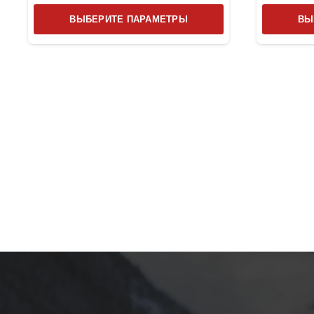
Этот
ВЫБЕРИТЕ ПАРАМЕТРЫ
ВЫ
товар
имеет
несколько
вариаций.
Опции
можно
выбрать
на
странице
товара.