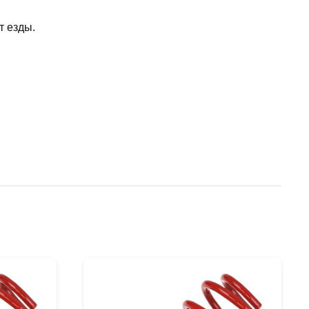
т езды.