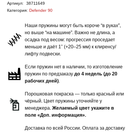
Артикул:
38711649
Rover
Категория:
Defender 90
Defender
90-
Наши пружины могут быть короче “в руках”,
пружины
но выше “на машине”. Важно не длина, а
задней
осадка под весом: прогрессия проседает
подвески
меньше и даёт 1" (+20–25 мм) к клиренсу/
-
лифту подвески.
2
Если пружин нет в наличии, то изготовление
дюйма
пружин по предзаказу
до 4 недель (до 20
комфорт
рабочих дней)
.
Порошковая покраска — только красный или
чёрный. Цвет пружины уточняйте у
менеджера.
Желаемый цвет укажите в
поле «Доп. информация».
Доставка по всей России. Оплата за доставку