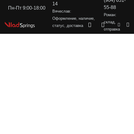
(904) 631-
14
55-88
Пн-Пт 9:00-18:00
Вячеслав:
Роман:
Оформление, наличие,
склад,
статус, доставка
отправка