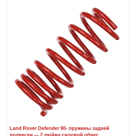
вари
Опци
можн
выбр
на
стра
товар
Land Rover Defender 90- пружины задней
подвески — 2 дюйма силовой обвес