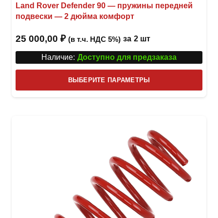
Land Rover Defender 90 — пружины передней
подвески — 2 дюйма комфорт
25 000,00
₽
за
2 шт
(в т.ч. НДС 5%)
Наличие:
Доступно для предзаказа
Этот
ВЫБЕРИТЕ ПАРАМЕТРЫ
това
имее
неск
вари
Опци
можн
выбр
на
стра
товар