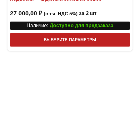
27 000,00
₽
за
2 шт
(в т.ч. НДС 5%)
Наличие:
Доступно для предзаказа
Этот
ВЫБЕРИТЕ ПАРАМЕТРЫ
това
имее
неск
вари
Опци
можн
выбр
на
стра
товар