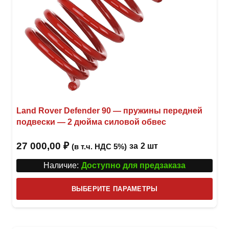
Land Rover Defender 90 — пружины передней
подвески — 2 дюйма силовой обвес
27 000,00
₽
за
2 шт
(в т.ч. НДС 5%)
Наличие:
Доступно для предзаказа
Этот
ВЫБЕРИТЕ ПАРАМЕТРЫ
това
имее
неск