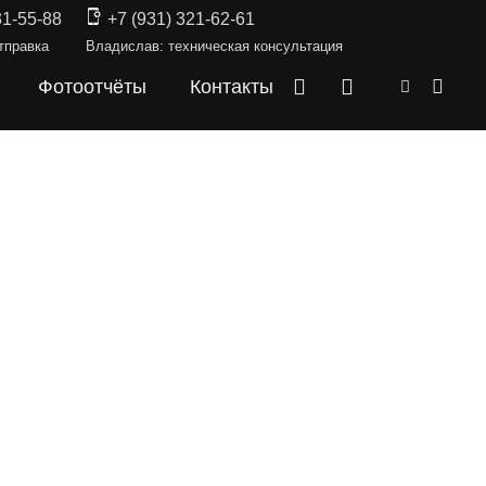
31-55-88
+7 (931) 321-62-61
тправка
Владислав: техническая консультация
Фотоотчёты
Контакты