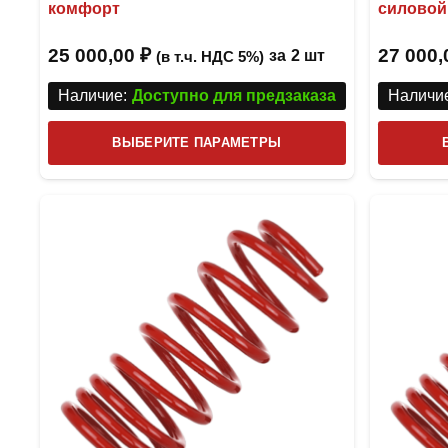
комфорт
силовой
25 000,00
₽
27 000
за
2 шт
(в т.ч. НДС 5%)
Наличие:
Доступно для предзаказа
Наличие
Этот
ВЫБЕРИТЕ ПАРАМЕТРЫ
товар
имеет
несколько
вариаций.
Опции
можно
выбрать
на
странице
товара.