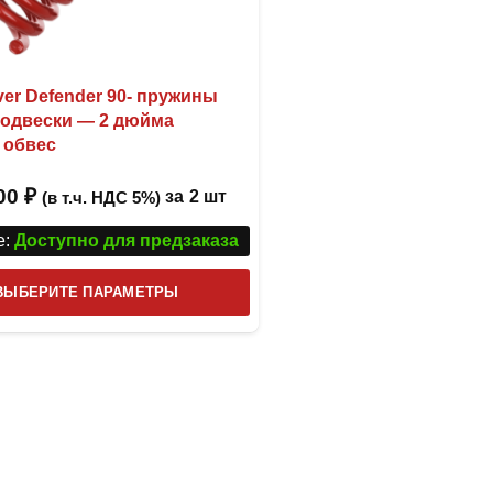
er Defender 90- пружины
подвески — 2 дюйма
 обвес
,00
₽
за
2 шт
(в т.ч. НДС 5%)
:
Доступно для предзаказа
Этот
ВЫБЕРИТЕ ПАРАМЕТРЫ
товар
имеет
несколько
вариаций.
Опции
можно