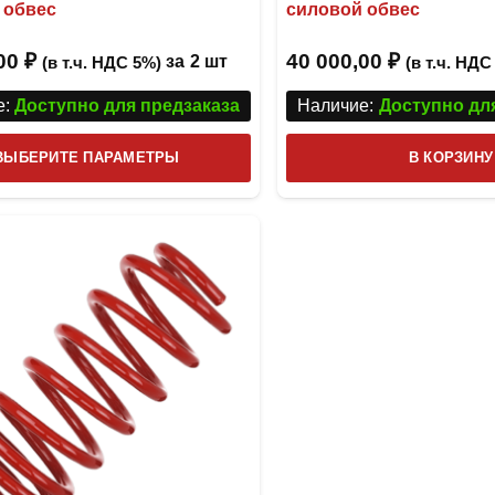
 обвес
силовой обвес
,00
₽
40 000,00
₽
за
2 шт
(в т.ч. НДС 5%)
(в т.ч. НДС
:
Доступно для предзаказа
Наличие:
Доступно дл
Этот
ВЫБЕРИТЕ ПАРАМЕТРЫ
В КОРЗИНУ
товар
имеет
несколько
вариаций.
Опции
можно
выбрать
на
странице
товара.