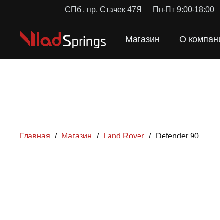
СПб., пр. Стачек 47Я
Пн-Пт 9:00-18:00
Магазин
О компан
Главная
/
Магазин
/
Land Rover
/
Defender 90