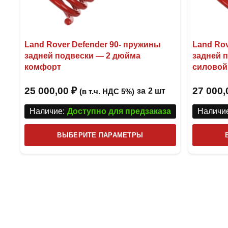
Land Rover Defender 90- пружины
Land Rov
задней подвески — 2 дюйма
задней 
комфорт
силовой
25 000,00
₽
27 000
за
2 шт
(в т.ч. НДС 5%)
Наличие:
Доступно для предзаказа
Наличие
Этот
ВЫБЕРИТЕ ПАРАМЕТРЫ
товар
имеет
несколько
вариаций.
Опции
можно