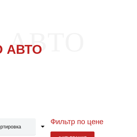
 АВТО
 АВТО
Фильтр по цене
Мини
Макс