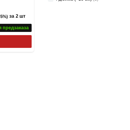
за
2 шт
 5%)
я предзаказа