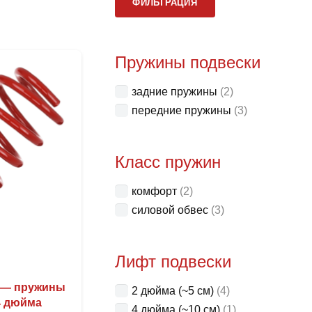
ФИЛЬТРАЦИЯ
цена
цена
Пружины подвески
задние пружины
(2)
передние пружины
(3)
Класс пружин
комфорт
(2)
силовой обвес
(3)
Лифт подвески
0 — пружины
2 дюйма (~5 см)
(4)
4 дюйма
4 дюйма (~10 см)
(1)