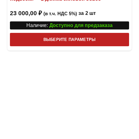
23 000,00
₽
за
2 шт
(в т.ч. НДС 5%)
Наличие:
Доступно для предзаказа
Этот
ВЫБЕРИТЕ ПАРАМЕТРЫ
това
имее
неск
вари
Опци
можн
выбр
на
стра
товар