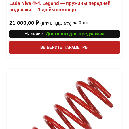
Lada Niva 4×4, Legend — пружины передней
подвески — 1 дюйм комфорт
21 000,00
₽
за
2 шт
(в т.ч. НДС 5%)
Наличие:
Доступно для предзаказа
Этот
ВЫБЕРИТЕ ПАРАМЕТРЫ
това
имее
неск
вари
Опци
можн
выбр
на
стра
товар