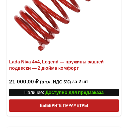
Lada Niva 4×4, Legend — пружины задней
подвески — 2 дюйма комфорт
21 000,00
₽
за
2 шт
(в т.ч. НДС 5%)
Наличие:
Доступно для предзаказа
Этот
ВЫБЕРИТЕ ПАРАМЕТРЫ
това
имее
неск