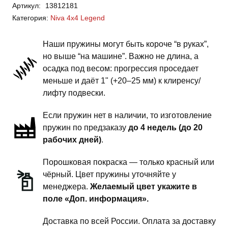
Артикул:
13812181
Niva
Категория:
Niva 4x4 Legend
4x4,
Legend
Наши пружины могут быть короче “в руках”,
-
но выше “на машине”. Важно не длина, а
пружины
осадка под весом: прогрессия проседает
передней
меньше и даёт 1" (+20–25 мм) к клиренсу/
подвески
лифту подвески.
-
Если пружин нет в наличии, то изготовление
2
пружин по предзаказу
до 4 недель (до 20
дюйма
рабочих дней)
.
силовой
обвес
Порошковая покраска — только красный или
чёрный. Цвет пружины уточняйте у
менеджера.
Желаемый цвет укажите в
поле «Доп. информация».
Доставка по всей России. Оплата за доставку