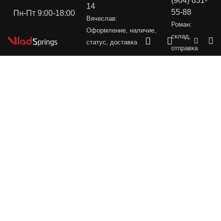
(904) 631-
14
55-88
Пн-Пт 9:00-18:00
Вячеслав:
Роман:
Оформление, наличие,
склад,
статус, доставка
отправка