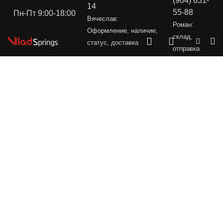
(904) 631-
14
55-88
Пн-Пт 9:00-18:00
Вячеслав:
Роман:
Оформление, наличие,
склад,
статус, доставка
отправка