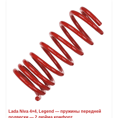
вари
Опци
можн
выбр
на
стра
товар
Lada Niva 4×4, Legend — пружины передней
подвески — 2 дюйма комфорт