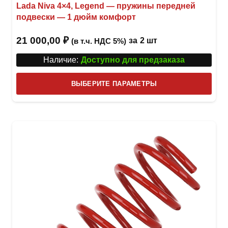
Lada Niva 4×4, Legend — пружины передней
подвески — 1 дюйм комфорт
21 000,00
₽
за
2 шт
(в т.ч. НДС 5%)
Наличие:
Доступно для предзаказа
Этот
ВЫБЕРИТЕ ПАРАМЕТРЫ
това
имее
неск
вари
Опци
можн
выбр
на
стра
товар