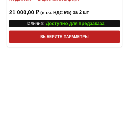
21 000,00
₽
за
2 шт
(в т.ч. НДС 5%)
Наличие:
Доступно для предзаказа
Этот
ВЫБЕРИТЕ ПАРАМЕТРЫ
това
имее
неск
вари
Опци
можн
выбр
на
стра
товар