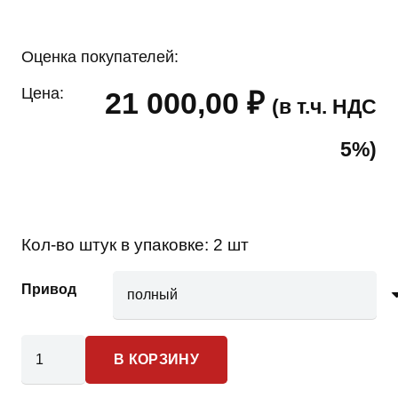
Оценка покупателей:
Цена:
21 000,00
₽
(в т.ч. НДС
5%)
Кол-во штук в упаковке:
2 шт
Привод
Количество
В КОРЗИНУ
товара
Lada