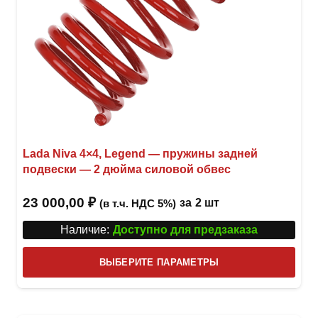
Lada Niva 4×4, Legend — пружины задней
подвески — 2 дюйма силовой обвес
23 000,00
₽
за
2 шт
(в т.ч. НДС 5%)
Наличие:
Доступно для предзаказа
Этот
ВЫБЕРИТЕ ПАРАМЕТРЫ
това
имее
неск