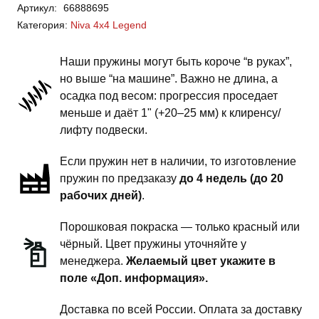
Артикул:
66888695
Niva
Категория:
Niva 4x4 Legend
4x4,
Legend
Наши пружины могут быть короче “в руках”,
-
но выше “на машине”. Важно не длина, а
пружины
осадка под весом: прогрессия проседает
задней
меньше и даёт 1" (+20–25 мм) к клиренсу/
подвески
лифту подвески.
-
Если пружин нет в наличии, то изготовление
2
пружин по предзаказу
до 4 недель (до 20
дюйма
рабочих дней)
.
комфорт
Порошковая покраска — только красный или
чёрный. Цвет пружины уточняйте у
менеджера.
Желаемый цвет укажите в
поле «Доп. информация».
Доставка по всей России. Оплата за доставку