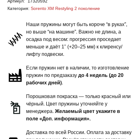
Артикул:
17320592
Sorento
Категория:
Sorento XM Restyling 2 поколение
XM
2
Наши пружины могут быть короче “в руках”,
поколение
но выше “на машине”. Важно не длина, а
Restyling
осадка под весом: прогрессия проседает
-
меньше и даёт 1" (+20–25 мм) к клиренсу/
пружины
лифту подвески.
задней
Если пружин нет в наличии, то изготовление
подвески
пружин по предзаказу
до 4 недель (до 20
-
рабочих дней)
.
1
дюйм
Порошковая покраска — только красный или
комфорт
чёрный. Цвет пружины уточняйте у
менеджера.
Желаемый цвет укажите в
поле «Доп. информация».
Доставка по всей России. Оплата за доставку