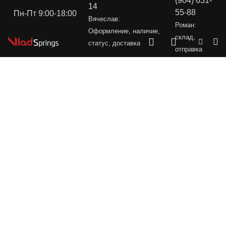
(904) 631-
14
55-88
Пн-Пт 9:00-18:00
Вячеслав:
Роман:
Оформление, наличие,
склад,
статус, доставка
отправка