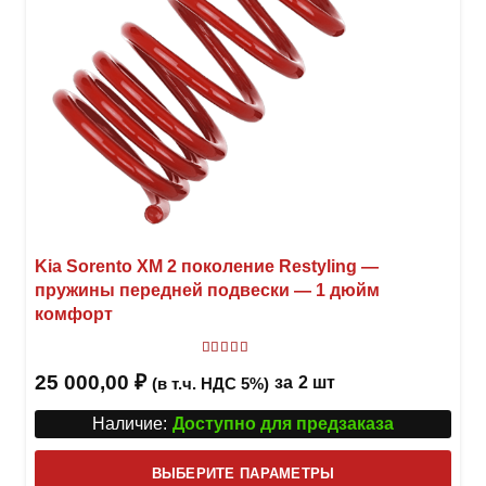
Kia Sorento XM 2 поколение Restyling —
пружины передней подвески — 1 дюйм
комфорт
Оценка
5
из 5
25 000,00
₽
за
2 шт
(в т.ч. НДС 5%)
Наличие:
Доступно для предзаказа
Этот
ВЫБЕРИТЕ ПАРАМЕТРЫ