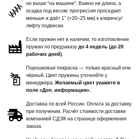
но выше “на машине”. Важно не длина, а
подвески
осадка под весом: прогрессия проседает
-
меньше и даёт 1" (+20–25 мм) к клиренсу/
1
лифту подвески.
дюйм
Если пружин нет в наличии, то изготовление
комфорт
пружин по предзаказу
до 4 недель (до 20
рабочих дней)
.
Порошковая покраска — только красный или
чёрный. Цвет пружины уточняйте у
менеджера.
Желаемый цвет укажите в
поле «Доп. информация».
Доставка по всей России. Оплата за доставку
при получении. Расчёт стоимости доставки
компанией СДЭК на странице оформления
заказа.