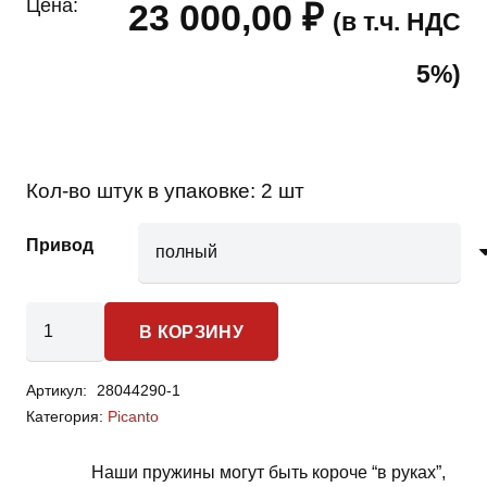
Цена:
23 000,00
₽
(в т.ч. НДС
5%)
Кол-во штук в упаковке:
2 шт
Привод
Количество
В КОРЗИНУ
товара
Kia
Артикул:
28044290-1
Picanto
Категория:
Picanto
-
пружины
Наши пружины могут быть короче “в руках”,
задней