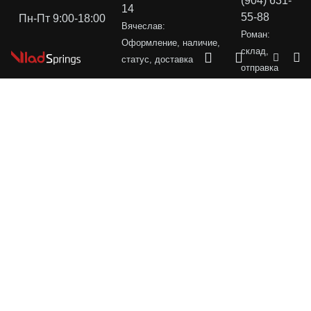
(904) 631-
14
55-88
Пн-Пт 9:00-18:00
Вячеслав:
Роман:
Оформление, наличие,
склад,
статус, доставка
отправка