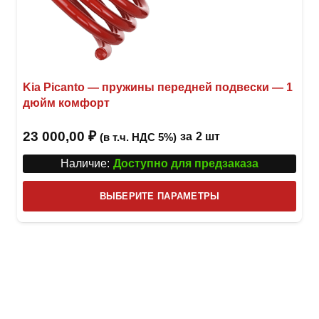
Kia Picanto — пружины передней подвески — 1
дюйм комфорт
23 000,00
₽
за
2 шт
(в т.ч. НДС 5%)
Наличие:
Доступно для предзаказа
Этот
ВЫБЕРИТЕ ПАРАМЕТРЫ
това
имее
неск
вари
Опци
можн
выбр