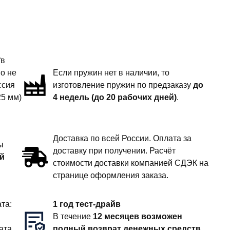
“в
но не
Если пружин нет в наличии, то
ссия
изготовление пружин по предзаказу
до
25 мм)
4 недель (до 20 рабочих дней)
.
Доставка по всей России. Оплата за
ы
доставку при получении. Расчёт
й
стоимости доставки компанией СДЭК на
странице оформления заказа.
та:
1 год тест-драйв
В течение
12 месяцев возможен
ата
полный возврат денежных средств