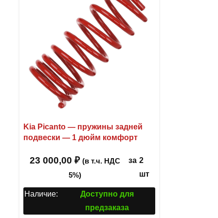
Kia Picanto — пружины задней
подвески — 1 дюйм комфорт
23 000,00
₽
за
2
(в т.ч. НДС
шт
5%)
Наличие:
Доступно для
предзаказа