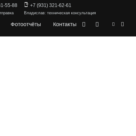
31-55-88
+7 (931) 321-62-61
тправка
Владислав: техническая консультация
Фотоотчёты
Контакты
СКИ —