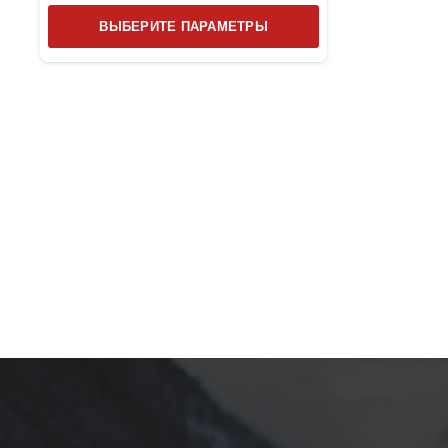
Этот
ВЫБЕРИТЕ ПАРАМЕТРЫ
товар
имеет
несколько
вариаций.
Опции
можно
выбрать
на
странице
товара.