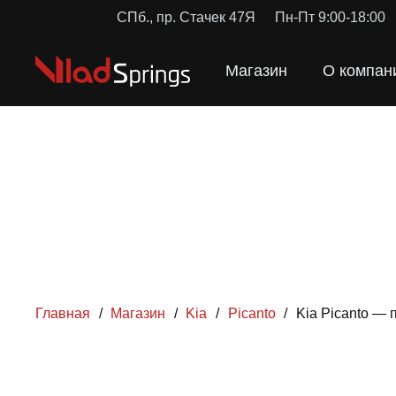
СПб., пр. Стачек 47Я
Пн-Пт 9:00-18:00
Магазин
О компан
Главная
/
Магазин
/
Kia
/
Picanto
/
Kia Picanto —
ПРУЖ