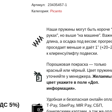
Артикул:
23435457-1
Picanto
Категория:
Picanto
-
пружины
передней
Наши пружины могут быть короче 
подвески
руках”, но выше “на машине”. Важ
длина, а осадка под весом: прогре
-
проседает меньше и даёт 1" (+20–
1
к клиренсу/лифту подвески.
дюйм
комфорт
Порошковая покраска — только
красный или чёрный. Цвет пружин
уточняйте у менеджера.
Желаемы
цвет укажите в поле «Доп.
информация».
Удобная и безопасная онлайн опла
 НДС 5%)
T‑Pay, SberPay, MIR Pay, СБП,
банковскими картами, а так же опл