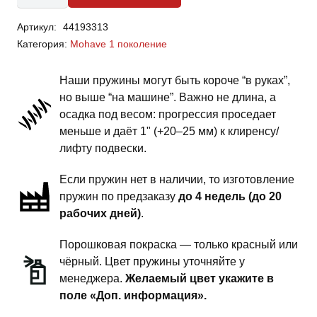
Kia
Артикул:
44193313
Mohave
Категория:
Mohave 1 поколение
-
пружины
Наши пружины могут быть короче “в руках”,
задней
но выше “на машине”. Важно не длина, а
подвески
осадка под весом: прогрессия проседает
-
меньше и даёт 1" (+20–25 мм) к клиренсу/
комфорт
лифту подвески.
-
Если пружин нет в наличии, то изготовление
"БОЧКА"
пружин по предзаказу
до 4 недель (до 20
новая
рабочих дней)
.
конструкция,
под
Порошковая покраска — только красный или
амортизаторы
чёрный. Цвет пружины уточняйте у
Toyota
менеджера.
Желаемый цвет укажите в
Land
поле «Доп. информация».
Cruiser