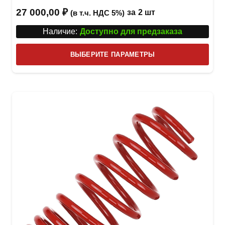
27 000,00
₽
за
2 шт
(в т.ч. НДС 5%)
Наличие:
Доступно для предзаказа
Этот
ВЫБЕРИТЕ ПАРАМЕТРЫ
това
имее
неск
вари
Опци
можн
выбр
на
стра
товар