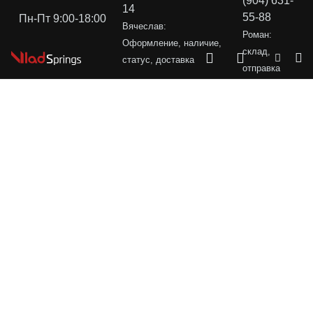
(904) 631-
14
55-88
Пн-Пт 9:00-18:00
Вячеслав:
Роман:
Оформление, наличие,
склад,
статус, доставка
отправка