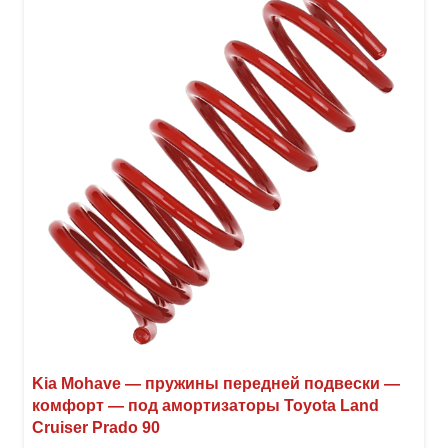
Опци
можн
выбр
на
стра
товар
Kia Mohave — пружины передней подвески —
комфорт — под амортизаторы Toyota Land
Cruiser Prado 90