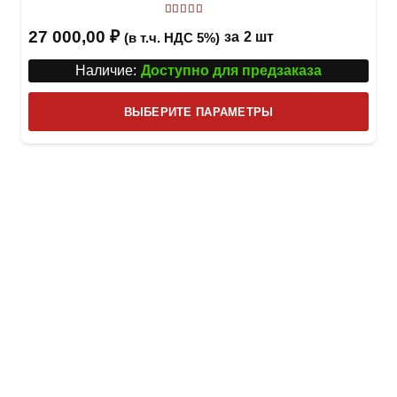
Оценка
5.00
из 5
27 000,00
₽
за
2 шт
(в т.ч. НДС 5%)
Наличие:
Доступно для предзаказа
Этот
ВЫБЕРИТЕ ПАРАМЕТРЫ
това
имее
неск
вари
Опци
можн
выбр
на
стра
товар