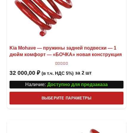
Kia Mohave — пружины задней подвески — 1
дюйм комфорт — «БОЧКА» новая конструкция
Оценка
5.00
из 5
32 000,00
₽
за
2 шт
(в т.ч. НДС 5%)
Наличие:
Доступно для предзаказа
Этот
ВЫБЕРИТЕ ПАРАМЕТРЫ
това
имее
неск
вари