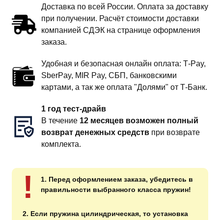
Доставка по всей России. Оплата за доставку
Prado
при получении. Расчёт стоимости доставки
90
компанией СДЭК на странице оформления
заказа.
Удобная и безопасная онлайн оплата: T‑Pay,
SberPay, MIR Pay, СБП, банковскими
картами, а так же оплата "Долями" от Т-Банк.
1 год тест-драйв
В течение
12 месяцев возможен полный
возврат денежных средств
при возврате
комплекта.
!
1. Перед оформлением заказа, убедитесь в
правильности выбранного класса пружин!
2. Если пружина цилиндрическая, то установка