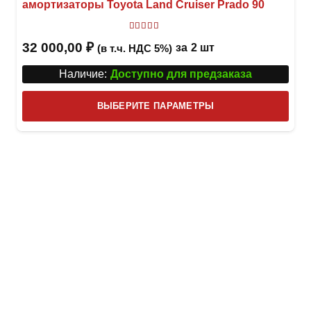
амортизаторы Toyota Land Cruiser Prado 90
Оценка
5.00
из 5
32 000,00
₽
за
2 шт
(в т.ч. НДС 5%)
Наличие:
Доступно для предзаказа
Этот
ВЫБЕРИТЕ ПАРАМЕТРЫ
това
имее
неск
вари
Опци
можн
выбр
на
стра
товар