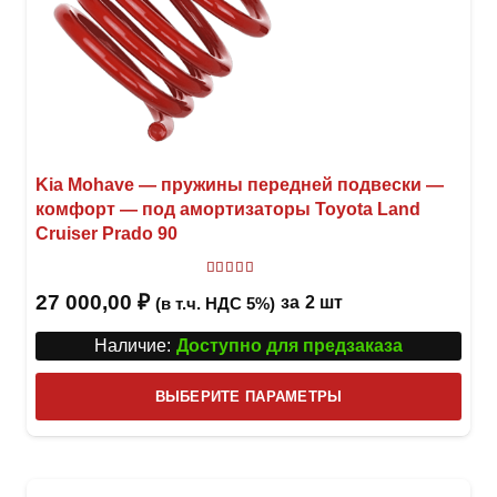
Kia Mohave — пружины передней подвески —
комфорт — под амортизаторы Toyota Land
Cruiser Prado 90
Оценка
5.00
из 5
27 000,00
₽
за
2 шт
(в т.ч. НДС 5%)
Наличие:
Доступно для предзаказа
Этот
ВЫБЕРИТЕ ПАРАМЕТРЫ
това
имее
неск