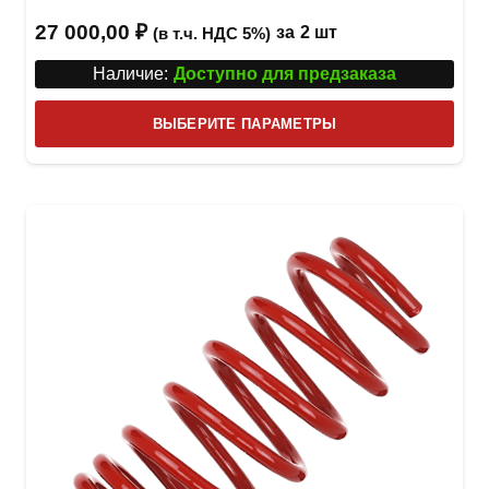
27 000,00
₽
за
2 шт
(в т.ч. НДС 5%)
Наличие:
Доступно для предзаказа
Этот
ВЫБЕРИТЕ ПАРАМЕТРЫ
това
имее
неск
вари
Опци
можн
выбр
на
стра
товар