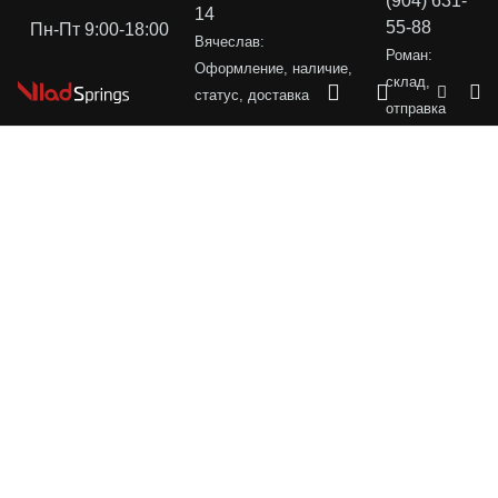
(904) 631-
14
55-88
Пн-Пт 9:00-18:00
Вячеслав:
Роман:
Оформление, наличие,
склад,
статус, доставка
отправка