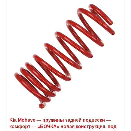
вари
Опци
можн
выбр
на
стра
товар
Kia Mohave — пружины задней подвески —
комфорт — «БОЧКА» новая конструкция, под