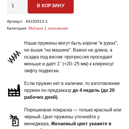
Количество
В КОРЗИНУ
товара
Kia
Артикул:
44193313-1
Mohave
Категория:
Mohave 1 поколение
-
пружины
Наши пружины могут быть короче “в руках”,
задней
но выше “на машине”. Важно не длина, а
подвески
осадка под весом: прогрессия проседает
-
меньше и даёт 1" (+20–25 мм) к клиренсу/
1
лифту подвески.
дюйм
Если пружин нет в наличии, то изготовление
комфорт
пружин по предзаказу
до 4 недель (до 20
-
рабочих дней)
.
"БОЧКА"
новая
Порошковая покраска — только красный или
конструкция
чёрный. Цвет пружины уточняйте у
менеджера.
Желаемый цвет укажите в