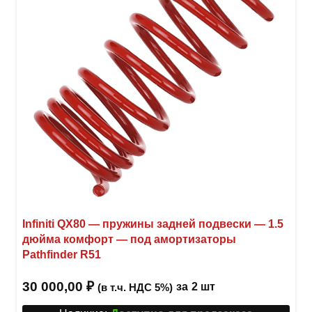
на
стра
товар
Infiniti QX80 — пружины задней подвески — 1.5
дюйма комфорт — под амортизаторы
Pathfinder R51
30 000,00
₽
за
2 шт
(в т.ч. НДС 5%)