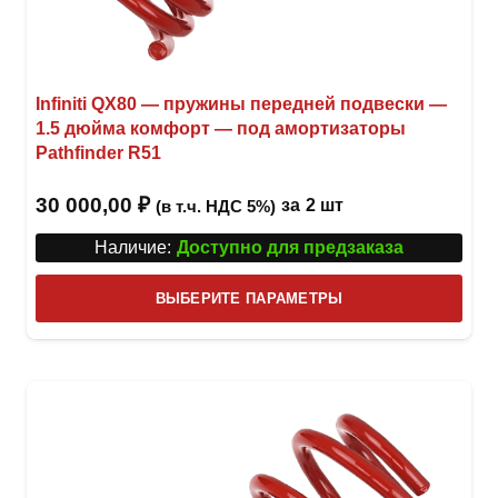
Infiniti QX80 — пружины передней подвески —
1.5 дюйма комфорт — под амортизаторы
Pathfinder R51
30 000,00
₽
за
2 шт
(в т.ч. НДС 5%)
Наличие:
Доступно для предзаказа
Этот
ВЫБЕРИТЕ ПАРАМЕТРЫ
това
имее
неск
вари
Опци
можн
выбр