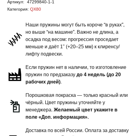
Артикул:
47299840-1-1
QX80
Категория:
QX80
-
пружины
Наши пружины могут быть короче “в руках”,
передней
но выше “на машине”. Важно не длина, а
подвески
осадка под весом: прогрессия проседает
-
меньше и даёт 1" (+20–25 мм) к клиренсу/
1.5
лифту подвески.
силовой
Если пружин нет в наличии, то изготовление
обвес
пружин по предзаказу
до 4 недель (до 20
рабочих дней)
.
Порошковая покраска — только красный или
чёрный. Цвет пружины уточняйте у
менеджера.
Желаемый цвет укажите в
поле «Доп. информация».
Доставка по всей России. Оплата за доставку