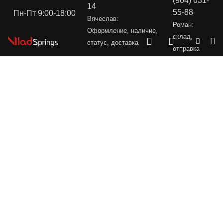
(904) 631-
14
55-88
Пн-Пт 9:00-18:00
Вячеслав:
Роман:
Оформление, наличие,
склад,
статус, доставка
отправка