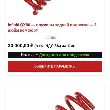
Infiniti QX80 — пружины задней подвески — 1
дюйм комфорт
Оценка
5.00
из 5
30 000,00
₽
за
2 шт
(в т.ч. НДС 5%)
Наличие:
Доступно для предзаказа
Этот
ВЫБЕРИТЕ ПАРАМЕТРЫ
това
имее
неск
вари
Опци
можн
выбр