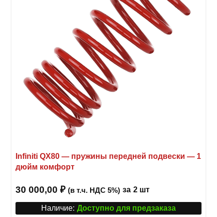
на
стра
товар
Infiniti QX80 — пружины передней подвески — 1
дюйм комфорт
30 000,00
₽
за
2 шт
(в т.ч. НДС 5%)
Наличие:
Доступно для предзаказа