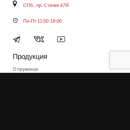
СПб., пр. Стачек 47Я
Пн-Пт 11:00-18:00
Продукция
О пружинах
Замена по гарантии
Гарантийные обязательства
Заказ на изготовление пружин
Рекламация
Блог / Статьи
Фотоотчёты