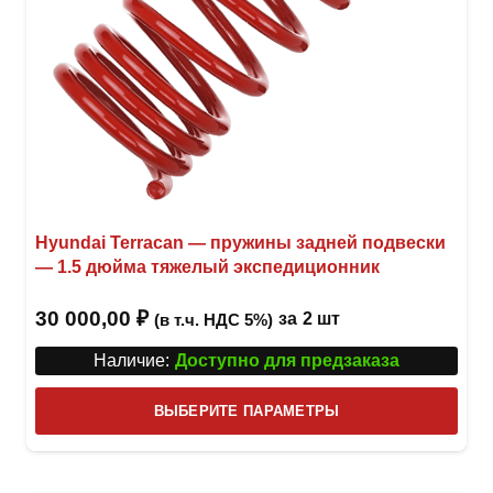
Hyundai Terracan — пружины задней подвески
— 1.5 дюйма тяжелый экспедиционник
30 000,00
₽
за
2 шт
(в т.ч. НДС 5%)
Наличие:
Доступно для предзаказа
Этот
ВЫБЕРИТЕ ПАРАМЕТРЫ
това
имее
неск