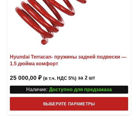
Hyundai Terracan- пружины задней подвески —
1.5 дюйма комфорт
25 000,00
₽
за
2 шт
(в т.ч. НДС 5%)
Наличие:
Доступно для предзаказа
Этот
ВЫБЕРИТЕ ПАРАМЕТРЫ
това
имее
неск
вари