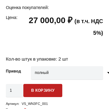
Оценка покупателей:
Цена:
27 000,00
₽
(в т.ч. НДС
5%)
Кол-во штук в упаковке:
2 шт
Привод
Количество
В КОРЗИНУ
товара
Hyundai
Артикул:
VS_WN3FC_001
Terracan