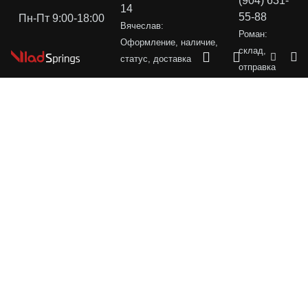
(904) 631-
14
55-88
Пн-Пт 9:00-18:00
Вячеслав:
Роман:
Оформление, наличие,
склад,
статус, доставка
отправка