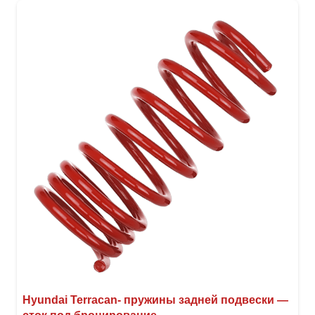
вари
Опци
можн
выбр
на
стра
товар
Hyundai Terracan- пружины задней подвески —