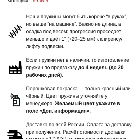
Категория:
Terracan
-
пружины
Наши пружины могут быть короче “в руках”,
задней
но выше “на машине”. Важно не длина, а
подвески
осадка под весом: прогрессия проседает
-
меньше и даёт 1" (+20–25 мм) к клиренсу/
1.5
лифту подвески.
дюйма
Если пружин нет в наличии, то изготовление
силовой
пружин по предзаказу
до 4 недель (до 20
обвес
рабочих дней)
.
Порошковая покраска — только красный или
чёрный. Цвет пружины уточняйте у
менеджера.
Желаемый цвет укажите в
поле «Доп. информация».
Доставка по всей России. Оплата за доставку
при получении. Расчёт стоимости доставки