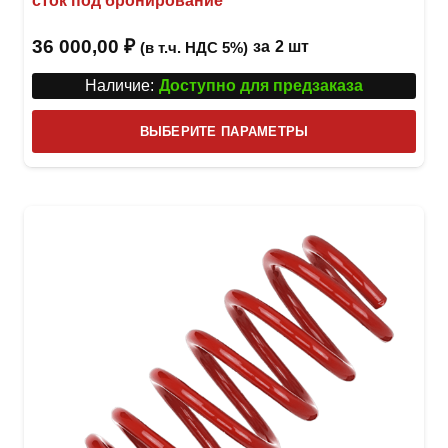
сток под бронирование
36 000,00
₽
за
2 шт
(в т.ч. НДС 5%)
Наличие:
Доступно для предзаказа
Этот
ВЫБЕРИТЕ ПАРАМЕТРЫ
това
имее
неск
вари
Опци
можн
выбр
на
стра
товар