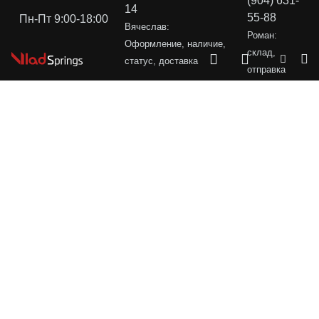
(904) 631-
14
55-88
Пн-Пт 9:00-18:00
Вячеслав:
Роман:
Оформление, наличие,
склад,
статус, доставка
отправка