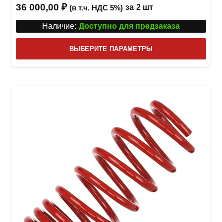
36 000,00
₽
за
2 шт
(в т.ч. НДС 5%)
Наличие:
Доступно для предзаказа
Этот
ВЫБЕРИТЕ ПАРАМЕТРЫ
това
имее
неск
вари
Опци
можн
выбр
на
стра
товар