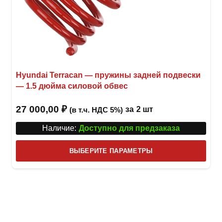
Hyundai Terracan — пружины задней подвески
— 1.5 дюйма силовой обвес
27 000,00
₽
за
2 шт
(в т.ч. НДС 5%)
Наличие:
Доступно для предзаказа
Этот
ВЫБЕРИТЕ ПАРАМЕТРЫ
това
имее
неск
вари
Опци