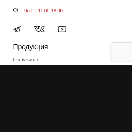
Пн-Пт 11:00-18:00
Продукция
О пружинах
Замена по гарантии
Гарантийные обязательства
Заказ на изготовление пружин
Рекламация
Блог / Статьи
Фотоотчёты
Видео