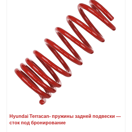
Опци
можн
выбр
на
стра
товар
Hyundai Terracan- пружины задней подвески —
сток под бронирование