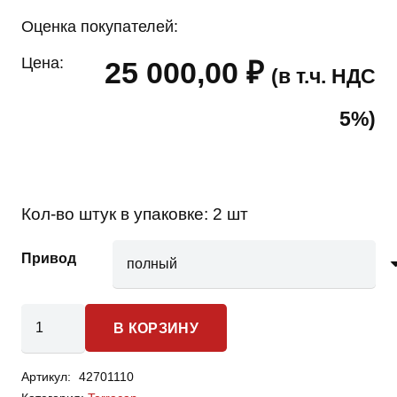
Оценка покупателей:
Цена:
25 000,00
₽
(в т.ч. НДС
5%)
Кол-во штук в упаковке:
2 шт
Привод
Количество
В КОРЗИНУ
товара
Hyundai
Артикул:
42701110
Terracan-