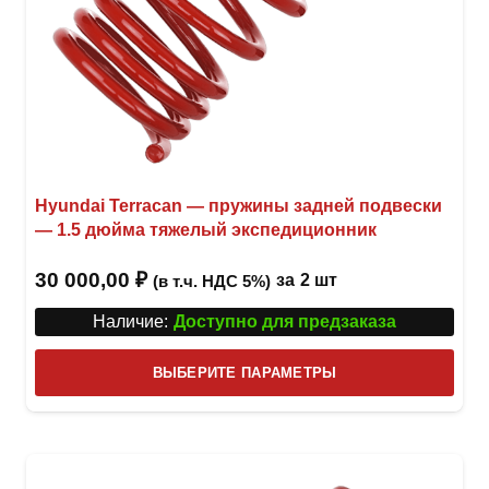
Hyundai Terracan — пружины задней подвески
— 1.5 дюйма тяжелый экспедиционник
30 000,00
₽
за
2 шт
(в т.ч. НДС 5%)
Наличие:
Доступно для предзаказа
Этот
ВЫБЕРИТЕ ПАРАМЕТРЫ
това
имее
неск
вари