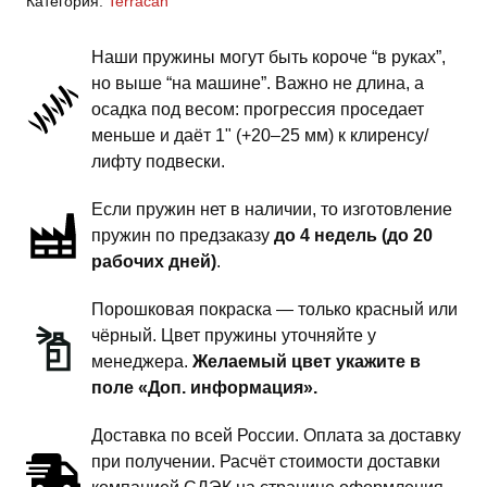
Категория:
Terracan
пружины
задней
Наши пружины могут быть короче “в руках”,
подвески
но выше “на машине”. Важно не длина, а
-
осадка под весом: прогрессия проседает
1.5
меньше и даёт 1" (+20–25 мм) к клиренсу/
дюйма
лифту подвески.
комфорт
Если пружин нет в наличии, то изготовление
пружин по предзаказу
до 4 недель (до 20
рабочих дней)
.
Порошковая покраска — только красный или
чёрный. Цвет пружины уточняйте у
менеджера.
Желаемый цвет укажите в
поле «Доп. информация».
Доставка по всей России. Оплата за доставку
при получении. Расчёт стоимости доставки