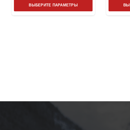
Этот
ВЫБЕРИТЕ ПАРАМЕТРЫ
ВЫ
товар
имеет
несколько
вариаций.
Опции
можно
выбрать
на
странице
товара.