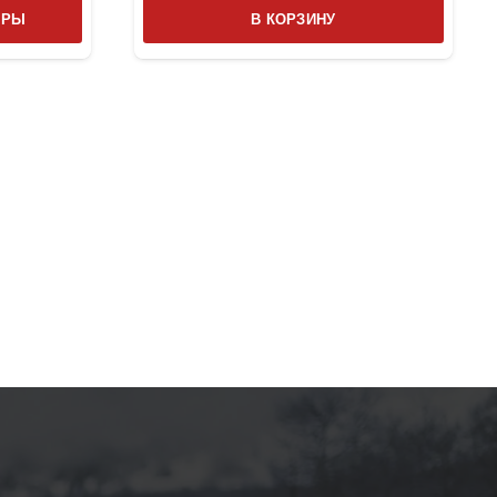
Этот
ТРЫ
В КОРЗИНУ
товар
имеет
несколько
вариаций.
Опции
можно
выбрать
на
странице
товара.