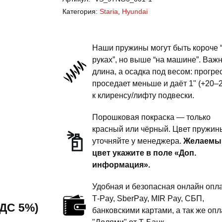
Staria
Категория:
Staria
,
Hyundai
-
пружины
задней
Наши пружины могут быть короче 
подвески
руках”, но выше “на машине”. Важ
длина, а осадка под весом: прогре
-
проседает меньше и даёт 1" (+20–
сток
к клиренсу/лифту подвески.
под
бронирование
Порошковая покраска — только
красный или чёрный. Цвет пружин
уточняйте у менеджера.
Желаемы
цвет укажите в поле «Доп.
информация».
Удобная и безопасная онлайн опла
T‑Pay, SberPay, MIR Pay, СБП,
 НДС 5%)
банковскими картами, а так же опл