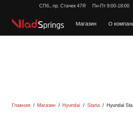
СПб., пр. Стачек 47Я
Пн-Пт 9:00-18:00
Магазин
О компан
Главная
/
Магазин
/
Hyundai
/
Staria
/
Hyundai St
ПРУЖ