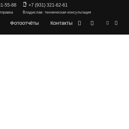
31-55-88
+7 (931) 321-62-61
тправка
Владислав: техническая консультация
Фотоотчёты
Контакты
СКИ —