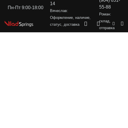
(904) 631-
14
55-88
Пн-Пт 9:00-18:00
Вячеслав:
Роман:
Оформление, наличие,
склад,
статус, доставка
отправка