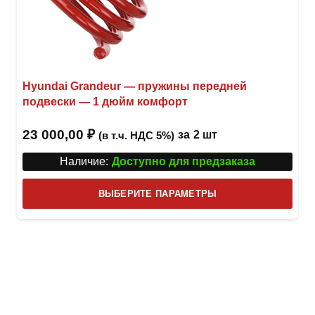
Hyundai Grandeur — пружины передней
подвески — 1 дюйм комфорт
23 000,00
₽
за
2 шт
(в т.ч. НДС 5%)
Наличие:
Доступно для предзаказа
Этот
ВЫБЕРИТЕ ПАРАМЕТРЫ
това
имее
неск
вари
Опци
можн
выбр