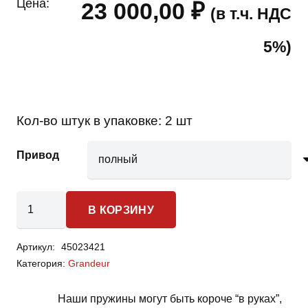
Цена:
23 000,00
₽
(в т.ч. НДС
5%)
Кол-во штук в упаковке:
2 шт
Привод
Количество
В КОРЗИНУ
товара
Hyundai
Артикул:
45023421
Grandeur
Категория:
Grandeur
-
пружины
Наши пружины могут быть короче “в руках”,
задней