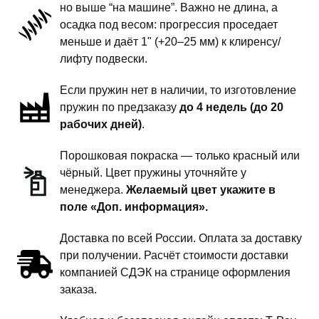
но выше “на машине”. Важно не длина, а
подвески
осадка под весом: прогрессия проседает
-
меньше и даёт 1" (+20–25 мм) к клиренсу/
1
лифту подвески.
дюйм
Если пружин нет в наличии, то изготовление
комфорт
пружин по предзаказу
до 4 недель (до 20
рабочих дней)
.
Порошковая покраска — только красный или
чёрный. Цвет пружины уточняйте у
менеджера.
Желаемый цвет укажите в
поле «Доп. информация».
Доставка по всей России. Оплата за доставку
при получении. Расчёт стоимости доставки
компанией СДЭК на странице оформления
заказа.