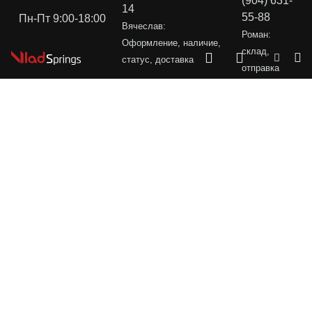
(904) 631-
14
55-88
Пн-Пт 9:00-18:00
Вячеслав:
Роман:
Оформление, наличие,
склад,
статус, доставка
отправка