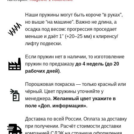
1
поколение
Наши пружины могут быть короче “в руках”,
-
но выше “на машине”. Важно не длина, а
пружины
осадка под весом: прогрессия проседает
задней
меньше и даёт 1" (+20–25 мм) к клиренсу/
подвески
лифту подвески.
-
Если пружин нет в наличии, то изготовление
1
пружин по предзаказу
до 4 недель (до 20
дюйм
рабочих дней)
.
комфорт
Порошковая покраска — только красный или
чёрный. Цвет пружины уточняйте у
менеджера.
Желаемый цвет укажите в
поле «Доп. информация».
Доставка по всей России. Оплата за доставку
при получении. Расчёт стоимости доставки
компанией СДЭК на странице оформления