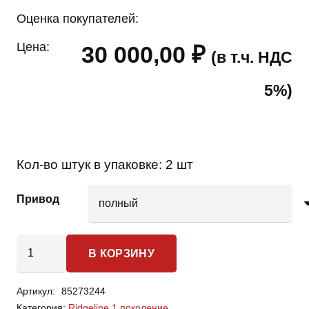
Оценка покупателей:
Цена:
30 000,00
₽
(в т.ч. НДС
5%)
Кол-во штук в упаковке:
2 шт
Привод
Количество
В КОРЗИНУ
товара
Honda
Артикул:
85273244
Ridgeline
Категория:
Ridgeline 1 поколение