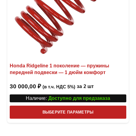
Honda Ridgeline 1 поколение — пружины
передней подвески — 1 дюйм комфорт
30 000,00
₽
за
2 шт
(в т.ч. НДС 5%)
Наличие:
Доступно для предзаказа
Этот
ВЫБЕРИТЕ ПАРАМЕТРЫ
това
имее
неск