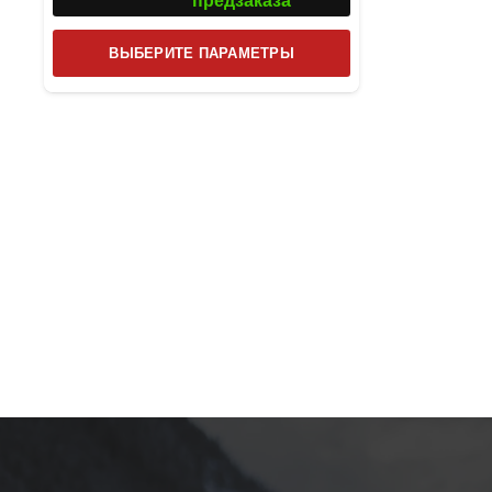
предзаказа
Этот
ВЫБЕРИТЕ ПАРАМЕТРЫ
товар
имеет
несколько
вариаций.
Опции
можно
выбрать
на
странице
товара.