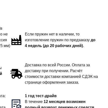
“в
но не
Если пружин нет в наличии, то
ссия
изготовление пружин по предзаказу
до
25 мм)
4 недель (до 20 рабочих дней)
.
Доставка по всей России. Оплата за
ы
доставку при получении. Расчёт
й
стоимости доставки компанией СДЭК на
странице оформления заказа.
та:
1 год тест-драйв
В течение
12 месяцев возможен
ата
полный возврат денежных средств