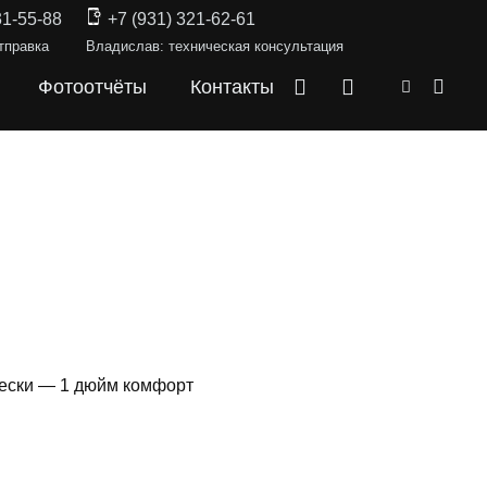
31-55-88
+7 (931) 321-62-61
тправка
Владислав: техническая консультация
Фотоотчёты
Контакты
вески — 1 дюйм комфорт
СКИ —