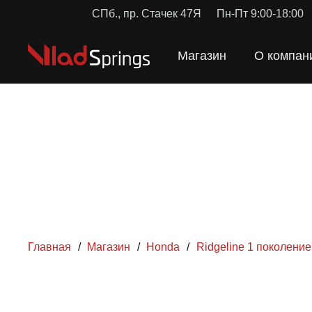
СПб., пр. Стачек 47Я
Пн-Пт 9:00-18:00
Магазин
О компан
Главная
/
Магазин
/
Honda
/
Ridgeline 1 поколение
ПРУЖ