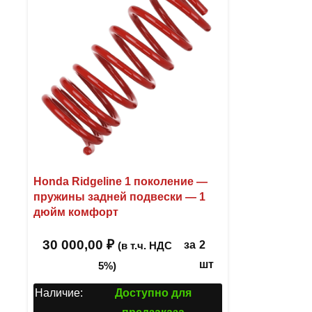
Honda Ridgeline 1 поколение —
пружины задней подвески — 1
дюйм комфорт
30 000,00
₽
за
2
(в т.ч. НДС
шт
5%)
Наличие:
Доступно для