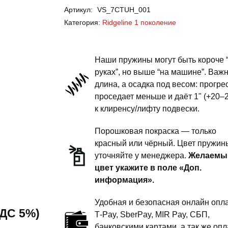
Артикул:
VS_7CTUH_001
Ridgeline
Категория:
Ridgeline 1 поколение
1
поколение
-
Наши пружины могут быть короче 
пружины
руках”, но выше “на машине”. Важ
длина, а осадка под весом: прогре
передней
проседает меньше и даёт 1" (+20–
подвески
к клиренсу/лифту подвески.
-
1
Порошковая покраска — только
дюйм
красный или чёрный. Цвет пружин
уточняйте у менеджера.
Желаемы
комфорт
цвет укажите в поле «Доп.
информация».
Удобная и безопасная онлайн опла
 НДС 5%)
T‑Pay, SberPay, MIR Pay, СБП,
банковскими картами, а так же опл