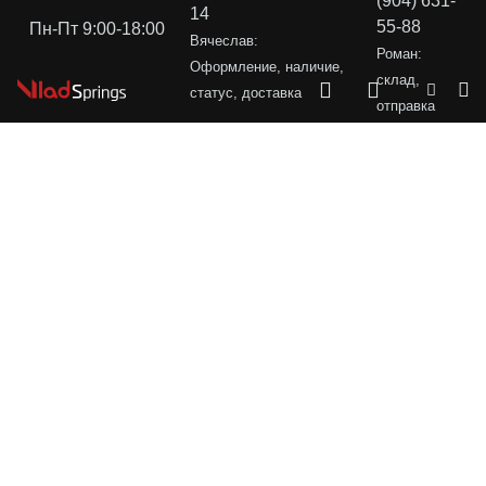
(904) 631-
14
55-88
Пн-Пт 9:00-18:00
Вячеслав:
Роман:
Оформление, наличие,
склад,
статус, доставка
отправка