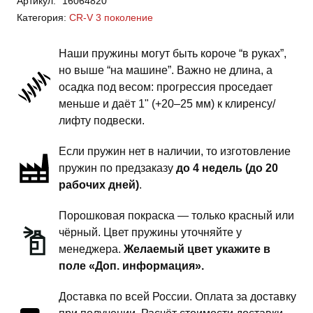
Артикул:
16064820
CR-
Категория:
CR-V 3 поколение
V
3
Наши пружины могут быть короче “в руках”,
поколение
но выше “на машине”. Важно не длина, а
-
осадка под весом: прогрессия проседает
пружины
меньше и даёт 1" (+20–25 мм) к клиренсу/
задней
лифту подвески.
подвески
Если пружин нет в наличии, то изготовление
-
пружин по предзаказу
до 4 недель (до 20
1
рабочих дней)
.
дюйм
комфорт
Порошковая покраска — только красный или
чёрный. Цвет пружины уточняйте у
менеджера.
Желаемый цвет укажите в
поле «Доп. информация».
Доставка по всей России. Оплата за доставку