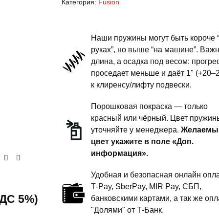
Категория:
Fusion
пружины
передней
подвески
Наши пружины могут быть короче 
-
руках”, но выше “на машине”. Важ
длина, а осадка под весом: прогре
1
проседает меньше и даёт 1" (+20–
дюйм
к клиренсу/лифту подвески.
комфорт
Порошковая покраска — только
красный или чёрный. Цвет пружин
уточняйте у менеджера.
Желаемы
цвет укажите в поле «Доп.
информация».
енка
5.00
из 5
Удобная и безопасная онлайн опла
T‑Pay, SberPay, MIR Pay, СБП,
 НДС 5%)
банковскими картами, а так же опл
"Долями" от Т-Банк.