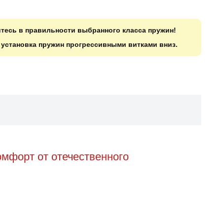
итесь в правильности выбранного класса пружин!
о установка пружин прогрессивными витками вниз.
омфорт от отечественного