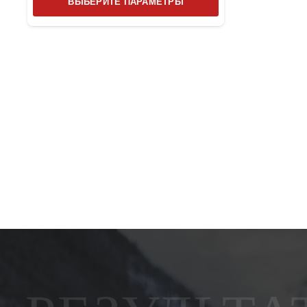
ВЫБЕРИТЕ ПАРАМЕТРЫ
товар
имеет
несколько
вариаций.
Опции
можно
выбрать
на
странице
товара.