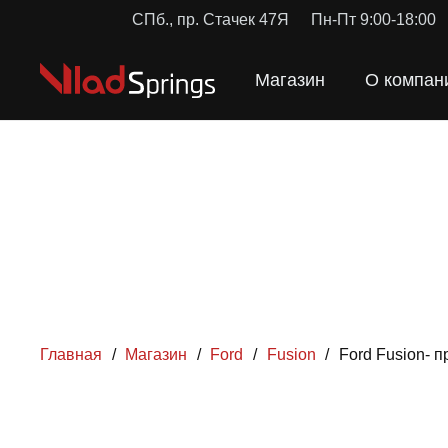
СПб., пр. Стачек 47Я
Пн-Пт 9:00-18:00
Магазин
О компан
Главная
/
Магазин
/
Ford
/
Fusion
/
Ford Fusion- 
ПРУЖ