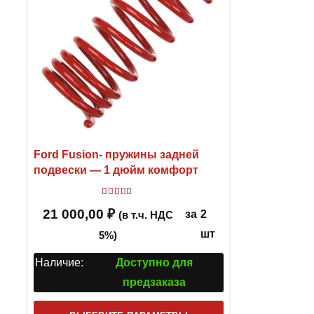
Ford Fusion- пружины задней
подвески — 1 дюйм комфорт
Оценка
5.00
из 5
21 000,00
₽
за
2
(в т.ч. НДС
шт
5%)
Наличие:
Доступно для
предзаказа
Этот