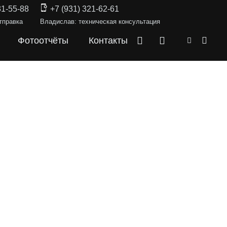
31-55-88
+7 (931) 321-62-61
тправка
Владислав: техническая консультация
Фотоотчёты
Контакты
СКИ —